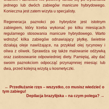
jednego lub dwóch zabiegów manicure hybrydowego.
Konieczna jest zatem wizyta u specjalisty.
Regeneracja paznokci po hybrydzie jest istotnym
zabiegiem, który trzeba wykonać po kilku miesiącach
regularnego stosowania manicure hybrydowego. Warto
wdrożyć kilka zabiegów odnawiający płytkę, świetnie
działają oleje nawilżające, na przykład olej rycynowy i
oliwa z oliwek. Sprawdza się także malowanie odżywką
oraz zastosowanie odpowiedniej diety. Pamiętaj, aby dać
swoim paznokciom odpocząć przynajmniej miesiąc lub
dwa, przed kolejną wizytą u kosmetyczki.
Post
←
Przedłużanie rzęs – wszystko, co musisz wiedzieć o
tym zabiegu!
navigation
Depilacja brazylijska – na czym polega?
→