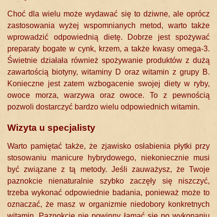
Choć dla wielu może wydawać się to dziwne, ale oprócz
zastosowania wyżej wspomnianych metod, warto także
wprowadzić odpowiednią dietę. Dobrze jest spożywać
preparaty bogate w cynk, krzem, a także kwasy omega-3.
Świetnie działała również spożywanie produktów z dużą
zawartością biotyny, witaminy D oraz witamin z grupy B.
Konieczne jest zatem wzbogacenie swojej diety w ryby,
owoce morza, warzywa oraz owoce. To z pewnością
pozwoli dostarczyć bardzo wielu odpowiednich witamin.
Wizyta u specjalisty
Warto pamiętać także, że zjawisko osłabienia płytki przy
stosowaniu manicure hybrydowego, niekoniecznie musi
być związane z tą metody. Jeśli zauważysz, że Twoje
paznokcie nienaturalnie szybko zaczęły się niszczyć,
trzeba wykonać odpowiednie badania, ponieważ może to
oznaczać, że masz w organizmie niedobory konkretnych
witamin. Paznokcie nie powinny łamać się po wykonaniu