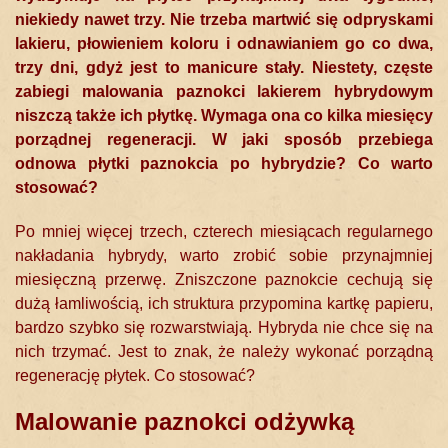
niekiedy nawet trzy. Nie trzeba martwić się odpryskami
lakieru, płowieniem koloru i odnawianiem go co dwa,
trzy dni, gdyż jest to manicure stały. Niestety, częste
zabiegi malowania paznokci lakierem hybrydowym
niszczą także ich płytkę. Wymaga ona co kilka miesięcy
porządnej regeneracji. W jaki sposób przebiega
odnowa płytki paznokcia po hybrydzie? Co warto
stosować?
Po mniej więcej trzech, czterech miesiącach regularnego
nakładania hybrydy, warto zrobić sobie przynajmniej
miesięczną przerwę. Zniszczone paznokcie cechują się
dużą łamliwością, ich struktura przypomina kartkę papieru,
bardzo szybko się rozwarstwiają. Hybryda nie chce się na
nich trzymać. Jest to znak, że należy wykonać porządną
regenerację płytek. Co stosować?
Malowanie paznokci odżywką