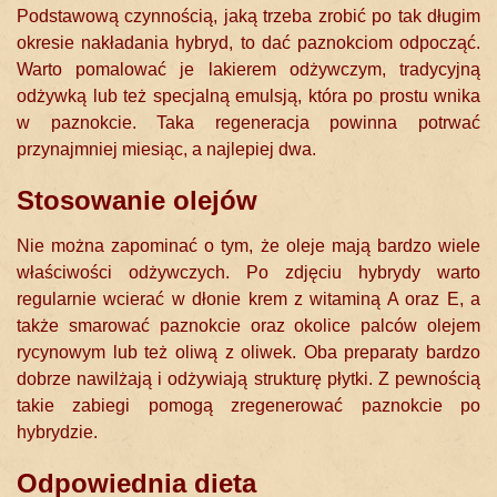
Podstawową czynnością, jaką trzeba zrobić po tak długim
okresie nakładania hybryd, to dać paznokciom odpocząć.
Warto pomalować je lakierem odżywczym, tradycyjną
odżywką lub też specjalną emulsją, która po prostu wnika
w paznokcie. Taka regeneracja powinna potrwać
przynajmniej miesiąc, a najlepiej dwa.
Stosowanie olejów
Nie można zapominać o tym, że oleje mają bardzo wiele
właściwości odżywczych. Po zdjęciu hybrydy warto
regularnie wcierać w dłonie krem z witaminą A oraz E, a
także smarować paznokcie oraz okolice palców olejem
rycynowym lub też oliwą z oliwek. Oba preparaty bardzo
dobrze nawilżają i odżywiają strukturę płytki. Z pewnością
takie zabiegi pomogą zregenerować paznokcie po
hybrydzie.
Odpowiednia dieta