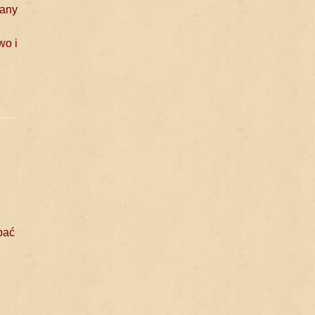
iany
wo i
bać