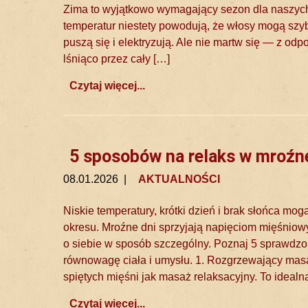
Zima to wyjątkowo wymagający sezon dla naszych w
temperatur niestety powodują, że włosy mogą szybk
puszą się i elektryzują. Ale nie martw się — z o
lśniąco przez cały […]
Czytaj więcej...
5 sposobów na relaks w mroźn
08.01.2026
|
AKTUALNOŚCI
Niskie temperatury, krótki dzień i brak słońca 
okresu. Mroźne dni sprzyjają napięciom mięśniow
o siebie w sposób szczególny. Poznaj 5 sprawdz
równowagę ciała i umysłu. 1. Rozgrzewający masaż
spiętych mięśni jak masaż relaksacyjny. To ideal
Czytaj więcej...