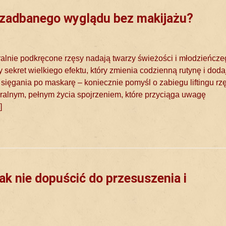
et zadbanego wyglądu bez makijażu?
aturalnie podkręcone rzęsy nadają twarzy świeżości i młodzieńcz
 sekret wielkiego efektu, który zmienia codzienną rutynę i doda
sięgania po maskarę – koniecznie pomyśl o zabiegu liftingu rzę
uralnym, pełnym życia spojrzeniem, które przyciąga uwagę
]
k nie dopuścić do przesuszenia i