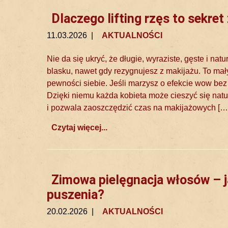
Dlaczego lifting rzęs to sekr
11.03.2026
|
AKTUALNOŚCI
Nie da się ukryć, że długie, wyraziste, gęste i n
blasku, nawet gdy rezygnujesz z makijażu. To mały
pewności siebie. Jeśli marzysz o efekcie wow bez 
Dzięki niemu każda kobieta może cieszyć się nat
i pozwala zaoszczędzić czas na makijażowych […
Czytaj więcej...
Zimowa pielęgnacja włosów – ja
puszenia?
20.02.2026
|
AKTUALNOŚCI