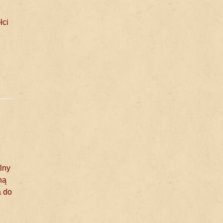
łci
lny
ną
a do