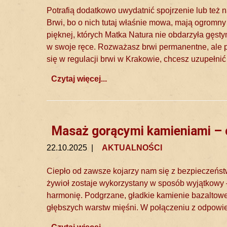
Potrafią dodatkowo uwydatnić spojrzenie lub też n
Brwi, bo o nich tutaj właśnie mowa, mają ogromny
pięknej, których Matka Natura nie obdarzyła gęst
w swoje ręce. Rozważasz brwi permanentne, ale 
się w regulacji brwi w Krakowie, chcesz uzupełni
Czytaj więcej...
Masaż gorącymi kamieniami – ci
22.10.2025
|
AKTUALNOŚCI
Ciepło od zawsze kojarzy nam się z bezpieczeńs
żywioł zostaje wykorzystany w sposób wyjątkowy 
harmonię. Podgrzane, gładkie kamienie bazaltowe 
głębszych warstw mięśni. W połączeniu z odpowi