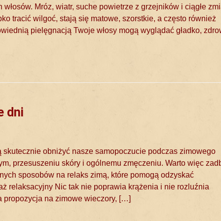
łosów. Mróz, wiatr, suche powietrze z grzejników i ciągłe zm
o tracić wilgoć, stają się matowe, szorstkie, a często również
dpowiednią pielęgnacją Twoje włosy mogą wyglądać gładko, zdro
e dni
mogą skutecznie obniżyć nasze samopoczucie podczas zimowego
ym, przesuszeniu skóry i ogólnemu zmęczeniu. Warto więc zad
onych sposobów na relaks zimą, które pomogą odzyskać
 relaksacyjny Nic tak nie poprawia krążenia i nie rozluźnia
na propozycja na zimowe wieczory, […]