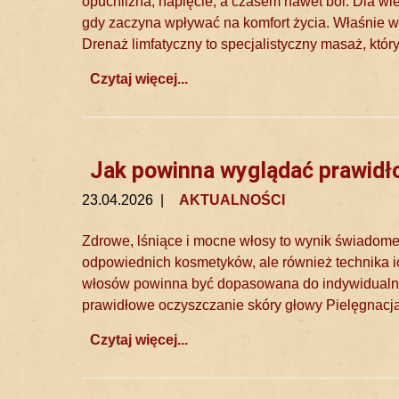
opuchlizna, napięcie, a czasem nawet ból. Dla wi
gdy zaczyna wpływać na komfort życia. Właśnie wt
Drenaż limfatyczny to specjalistyczny masaż, któr
Czytaj więcej...
Jak powinna wyglądać prawidł
23.04.2026
|
AKTUALNOŚCI
Zdrowe, lśniące i mocne włosy to wynik świadomej
odpowiednich kosmetyków, ale również technika i
włosów powinna być dopasowana do indywidualnych
prawidłowe oczyszczanie skóry głowy Pielęgnacja
Czytaj więcej...