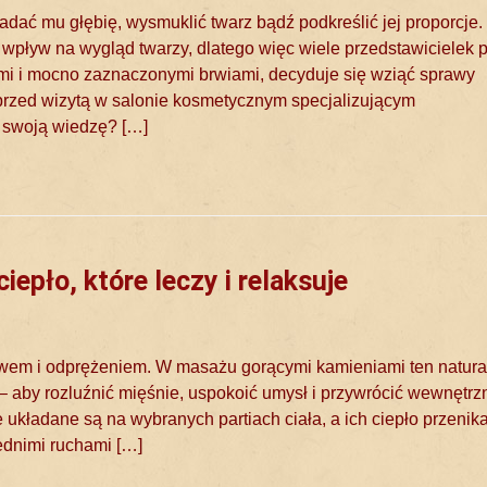
adać mu głębię, wysmuklić twarz bądź podkreślić jej proporcje.
 wpływ na wygląd twarzy, dlatego więc wiele przedstawicielek p
ymi i mocno zaznaczonymi brwiami, decyduje się wziąć sprawy
przed wizytą w salonie kosmetycznym specjalizującym
ć swoją wiedzę? […]
epło, które leczy i relaksuje
twem i odprężeniem. W masażu gorącymi kamieniami ten natura
– aby rozluźnić mięśnie, uspokoić umysł i przywrócić wewnętrz
układane są na wybranych partiach ciała, a ich ciepło przenik
ednimi ruchami […]