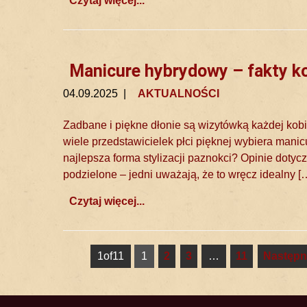
Czytaj więcej...
Manicure hybrydowy – fakty kon
04.09.2025
|
AKTUALNOŚCI
Zadbane i piękne dłonie są wizytówką każdej kobi
wiele przedstawicielek płci pięknej wybiera manic
najlepsza forma stylizacji paznokci? Opinie dot
podzielone – jedni uważają, że to wręcz idealny [
Czytaj więcej...
1of11
1
2
3
…
11
Następn