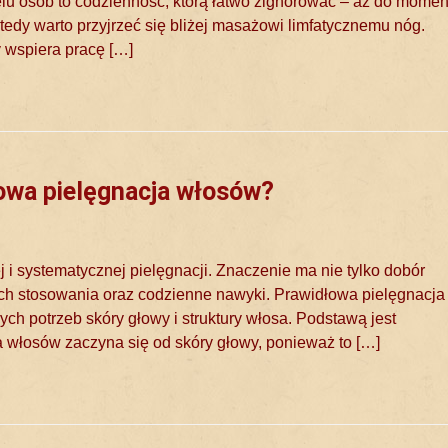
elu osób to codzienność, którą łatwo zignorować – aż do momen
edy warto przyjrzeć się bliżej masażowi limfatycznemu nóg.
y wspiera pracę […]
owa pielęgnacja włosów?
 i systematycznej pielęgnacji. Znaczenie ma nie tylko dobór
ch stosowania oraz codzienne nawyki. Prawidłowa pielęgnacja
 potrzeb skóry głowy i struktury włosa. Podstawą jest
 włosów zaczyna się od skóry głowy, ponieważ to […]