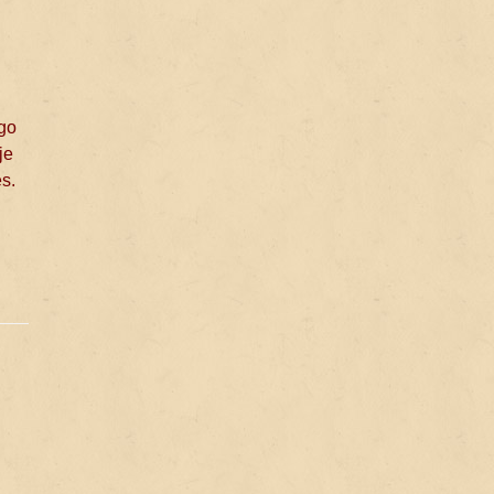
ego
je
s.