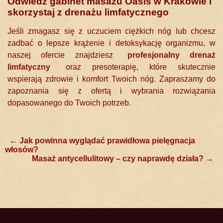
Odwiedź gabinet masażu Oasis w Krakowie i
skorzystaj z drenażu limfatycznego
Jeśli zmagasz się z uczuciem ciężkich nóg lub chcesz
zadbać o lepsze krążenie i detoksykację organizmu, w
naszej ofercie znajdziesz
profesjonalny drenaż
limfatyczny
oraz presoterapię, które skutecznie
wspierają zdrowie i komfort Twoich nóg. Zapraszamy do
zapoznania się z ofertą i wybrania rozwiązania
dopasowanego do Twoich potrzeb.
Post
←
Jak powinna wyglądać prawidłowa pielęgnacja
włosów?
navigation
Masaż antycellulitowy – czy naprawdę działa?
→