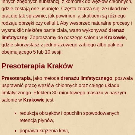
innych zbędnych substancji z komórek do węzłów chłonnych,
gdzie zostają one usunięte. Często zdarza się, że układ nie
pracuje tak sprawnie, jak powinien, a skutkiem są różnego
rodzaju obrzęki czy cellulit. Aby wesprzeć naturalne procesy i
wysmuklić niektóre partie ciała, warto wykonywać
drenaż
limfatyczny
. Zapraszamy do naszego salonu w
Krakowie
,
gdzie skorzystasz z jednorazowego zabiegu albo pakietu
obejmującego 5 lub 10 sesji.
Presoterapia Kraków
Presoterapia
, jako metoda
drenażu limfatycznego
, pozwala
usprawnić pracę węzłów chłonnych oraz całego układu
limfatycznego. Efektem 30-minutowego masażu w naszym
salonie w
Krakowie
jest:
redukcja obrzęków i opuchlin spowodowanych
retencją płynów,
poprawa krążenia krwi,