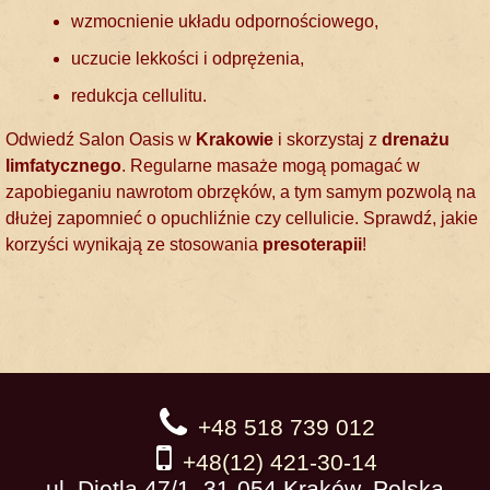
wzmocnienie układu odpornościowego,
uczucie lekkości i odprężenia,
redukcja cellulitu.
Odwiedź Salon Oasis w
Krakowie
i skorzystaj z
drenażu
limfatycznego
. Regularne masaże mogą pomagać w
zapobieganiu nawrotom obrzęków, a tym samym pozwolą na
dłużej zapomnieć o opuchliźnie czy cellulicie. Sprawdź, jakie
korzyści wynikają ze stosowania
presoterapii
!
+48 518 739 012
+48(12) 421-30-14
ul. Dietla 47/1, 31-054 Kraków, Polska