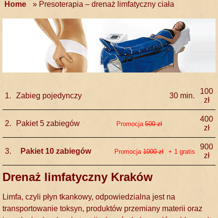
Home
»
Presoterapia – drenaż limfatyczny ciała
100
1.
Zabieg pojedynczy
30 min.
zł
400
2.
Pakiet 5 zabiegów
Promocja
500 zł
zł
900
3.
Pakiet 10 zabiegów
Promocja
1000 zł
+ 1 gratis
zł
Drenaż limfatyczny Kraków
Limfa, czyli płyn tkankowy, odpowiedzialna jest na
transportowanie toksyn, produktów przemiany materii oraz