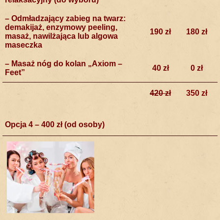
– Odmładzający zabieg na twarz:
demakijaż, enzymowy peeling,
190 zł
180 zł
masaż, nawilżająca lub algowa
maseczka
– Masaż nóg do kolan „Axiom –
40 zł
0 zł
Feet”
420 zł
350 zł
Opcja 4 – 400 zł (od osoby)