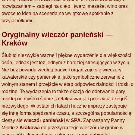
rozwiązaniem ‒ zabiegi na ciało i twarz, masaże, wino oraz
owoce to idealna sceneria na wyjątkowe spotkanie z
przyjaciółkami.
Oryginalny wieczór panieński —
Kraków
Ślub to niezwykle ważne i piękne wydarzenie dla większości
osób, jednak jest też jednym z bardziej stresujących w życiu.
Nie bez powodu według tradycji organizuje się wieczory
kawalerskie czy panieńskie, jako symboliczne zerwanie z
wolnym stanem i przejście w etap odpowiedzialności i troski o
rodzinę. Te wydarzenia to także okazja do oderwania pary
młodej od myśli o ślubie, zrelaksowania i przeżycia czegoś
niezwykłego. W ostatnich latach huczne imprezy zastępuje
się inną formą spędzania czasu, a szczególną popularnością
cieszy się
wieczór panieński
w
SPA
. Zapraszamy Panny
Młode z
Krakowa
do przeżycia tego wieczoru w gronie w
przyjaciół i skorzystanie z oferty naszego gabinetu!