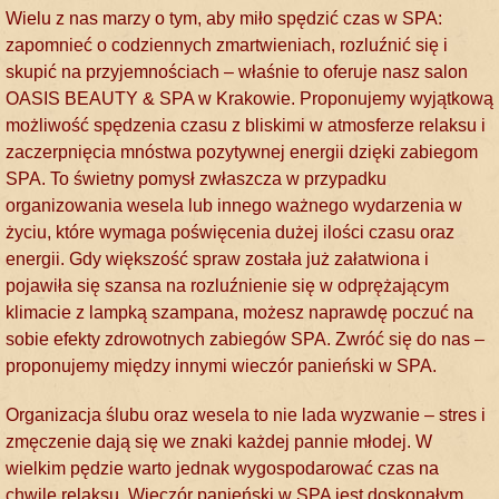
Wielu z nas marzy o tym, aby miło spędzić czas w SPA:
zapomnieć o codziennych zmartwieniach, rozluźnić się i
skupić na przyjemnościach – właśnie to oferuje nasz salon
OASIS BEAUTY & SPA w Krakowie. Proponujemy wyjątkową
możliwość spędzenia czasu z bliskimi w atmosferze relaksu i
zaczerpnięcia mnóstwa pozytywnej energii dzięki zabiegom
SPA. To świetny pomysł zwłaszcza w przypadku
organizowania wesela lub innego ważnego wydarzenia w
życiu, które wymaga poświęcenia dużej ilości czasu oraz
energii. Gdy większość spraw została już załatwiona i
pojawiła się szansa na rozluźnienie się w odprężającym
klimacie z lampką szampana, możesz naprawdę poczuć na
sobie efekty zdrowotnych zabiegów SPA. Zwróć się do nas –
proponujemy między innymi wieczór panieński w SPA.
Organizacja ślubu oraz wesela to nie lada wyzwanie – stres i
zmęczenie dają się we znaki każdej pannie młodej. W
wielkim pędzie warto jednak wygospodarować czas na
chwilę relaksu. Wieczór panieński w SPA jest doskonałym