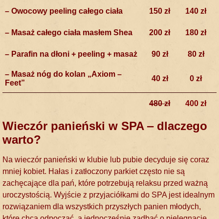
– Owocowy peeling całego ciała
150 zł
140 zł
– Masaż całego ciała masłem Shea
200 zł
180 zł
– Parafin na dłoni + peeling + masaż
90 zł
80 zł
– Masaż nóg do kolan „Axiom –
40 zł
0 zł
Feet”
480 zł
400 zł
Wieczór panieński w SPA ‒ dlaczego
warto?
Na wieczór panieński w klubie lub pubie decyduje się coraz
mniej kobiet. Hałas i zatłoczony parkiet często nie są
zachęcające dla pań, które potrzebują relaksu przed ważną
uroczystością. Wyjście z przyjaciółkami do SPA jest idealnym
rozwiązaniem dla wszystkich przyszłych panien młodych,
które chcą odpocząć, a jednocześnie zadbać o pielęgnację