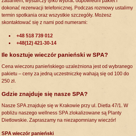
zadaniem, wystarczy tylko wybrać odpowiedni pakiet i
dokonać rezerwacji telefonicznej. Podczas rozmowy ustalimy
termin spotkania oraz wszystkie szczegóły. Możesz
skontaktować się z nami pod numerami:
+48 518 739 012
+48(12) 421-30-14
Ile kosztuje wieczór panieński w SPA?
Cena wieczoru panieńskiego uzależniona jest od wybranego
pakietu – ceny za jedną uczestniczkę wahają się od 100 do
250 zł.
Gdzie znajduje się nasze SPA?
Nasze SPA znajduje się w Krakowie przy ul. Dietla 47/1. W
pobliżu naszego
wellness SPA
zlokalizowane są Planty
Dietlowskie. Zapraszamy na
niezapomniany wieczór
!
SPA wieczór panieński