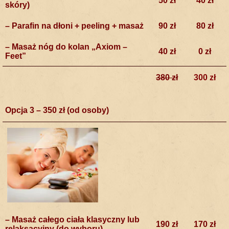
50 zł
40 zł
skóry)
– Parafin na dłoni + peeling + masaż
90 zł
80 zł
– Masaż nóg do kolan „Axiom –
40 zł
0 zł
Feet”
380 zł
300 zł
Opcja 3 – 350 zł (od osoby)
– Masaż całego ciała klasyczny lub
190 zł
170 zł
relaksacyjny (do wyboru)