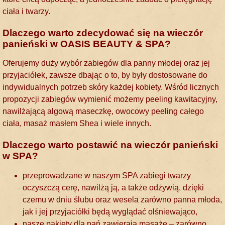
ciała i twarzy.
Dlaczego warto zdecydować się na wieczór
panieński w ОASIS BEAUTY & SPA?
Oferujemy duży wybór zabiegów dla panny młodej oraz jej
przyjaciółek, zawsze dbając o to, by były dostosowane do
indywidualnych potrzeb skóry każdej kobiety. Wśród licznych
propozycji zabiegów wymienić możemy peeling kawitacyjny,
nawilżającą algową maseczkę, owocowy peeling całego
ciała, masaż masłem Shea i wiele innych.
Dlaczego warto postawić na wieczór panieński
w SPA?
przeprowadzane w naszym SPA zabiegi twarzy
oczyszczą cerę, nawilżą ją, a także odżywią, dzięki
czemu w dniu ślubu oraz wesela zarówno panna młoda,
jak i jej przyjaciółki będą wyglądać olśniewająco,
nasze pakiety dla pań zawierają masaże – zarówno