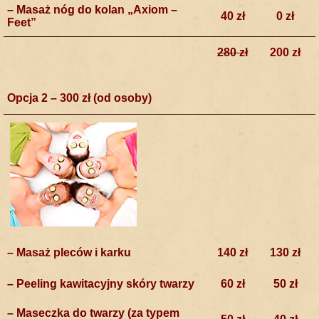
– Masaż nóg do kolan „Axiom –
40 zł
0 zł
Feet”
280 zł
200 zł
Opcja 2 – 300 zł (od osoby)
– Masaż pleców i karku
140 zł
130 zł
– Peeling kawitacyjny skóry twarzy
60 zł
50 zł
– Maseczka do twarzy (za typem