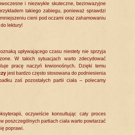
nowoczesne i niezwykle skuteczne, bezinwazyjne
przykładem takiego zabiegu, ponieważ sprawdzi
w zmniejszeniu cieni pod oczami oraz zahamowaniu
o lektury!
oznaką upływającego czasu niestety nie sprzyja
zone. W takich sytuacjach warto zdecydować
luje pracę naczyń krwionośnych. Dzięki temu
czy
jest bardzo często stosowana do podniesienia
adku zaś pozostałych partii ciała – polecamy
yterapii, oczywiście konsultując cały proces
 w poszczególnych partiach ciała warto powtarzać
się poprawi.