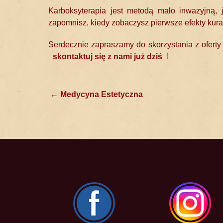
Karboksyterapia jest metodą mało inwazyjną, 
zapomnisz, kiedy zobaczysz pierwsze efekty kurac
Serdecznie zapraszamy do skorzystania z ofert
skontaktuj się z nami już dziś
!
Post
←
Medycyna Estetyczna
navigation