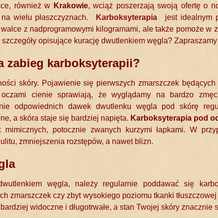
sce, również w
Krakowie
, wciąż poszerzają swoją ofertę o 
i na wielu płaszczyznach.
Karboksyterapia
jest idealnym 
zy w walce z nadprogramowymi kilogramami, ale także pomoże 
zczegóły opisujące kurację dwutlenkiem węgla? Zapraszamy d
 zabieg karboksyterapii?
ości skóry. Pojawienie się pierwszych zmarszczek będących 
oczami cienie sprawiają, że wyglądamy na bardzo zmęc
wanie odpowiednich dawek dwutlenku węgla pod skórę regu
ne, a skóra staje się bardziej napięta.
Karboksyterapia pod o
k mimicznych, potocznie zwanych kurzymi łapkami. W przyp
ulitu, zmniejszenia rozstępów, a nawet blizn.
gla
dwutlenkiem węgla, należy regularnie poddawać się karboks
okich zmarszczek czy zbyt wysokiego poziomu tkanki tłuszczowej
bardziej widoczne i długotrwałe, a stan Twojej skóry znacznie 