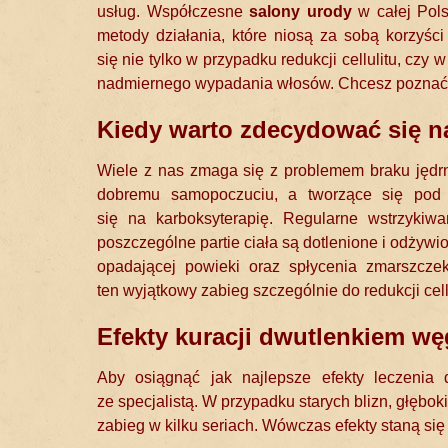
usług. Współczesne
salony urody
w całej Pol
metody działania, które niosą za sobą korzyśc
się nie tylko w przypadku redukcji cellulitu, c
nadmiernego wypadania włosów. Chcesz poznać s
Kiedy warto zdecydować się na
Wiele z nas zmaga się z problemem braku jędrn
dobremu samopoczuciu, a tworzące się pod 
się na karboksyterapię. Regularne wstrzyki
poszczególne partie ciała są dotlenione i odżywio
opadającej powieki oraz spłycenia zmarszcze
ten wyjątkowy zabieg szczególnie do redukcji cell
Efekty kuracji dwutlenkiem wę
Aby osiągnąć jak najlepsze efekty leczenia 
ze specjalistą. W przypadku starych blizn, głęb
zabieg w kilku seriach. Wówczas efekty staną się 