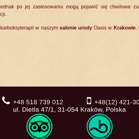
jednak po jej zastosowaniu mogą pojawić się chwilowe zac
ji.
y karboksyterapii w naszym
salonie urody
Oasis w
Krakowie
.
+48 518 739 012
+48(12) 421-3
ul. Dietla 47/1, 31-054 Kraków, Polska