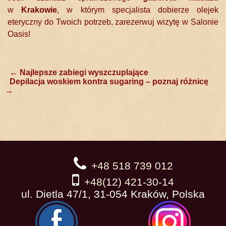
w
Krakowie
, w którym specjalista dobierze olejek
eteryczny do Twoich potrzeb, zarezerwuj wizytę w Salonie
Oasis!
Post
←
Najlepsze zabiegi wyszczuplające
Depilacja woskiem kontra sugaring – poznaj różnicę
navigation
→
+48 518 739 012
+48(12) 421-30-14
ul. Dietla 47/1, 31-054 Kraków, Polska