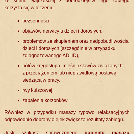
ze snem. Najczęściej z dobrodziejstw tego zabiegu
korzysta się w leczeniu:
bezsenności,
objawów nerwicy u dzieci i dorosłych,
problemów ze skupieniem oraz nadpobudliwością
dzieci i dorosłych (szczególnie w przypadku
zdiagnozowanego ADHD),
bólów kręgosłupa, mięśni i stawów związanych
z przeciążeniem lub nieprawidłową postawą
siedzącą w pracy,
rwy kulszowej,
zapalenia korzonków.
Również w przypadku masaży typowo relaksacyjnych
odpowiednio dobrany olejek zwiększa rezultaty zabiegu.
Jeśli szukasz sprawdzonego
gabinetu masażu