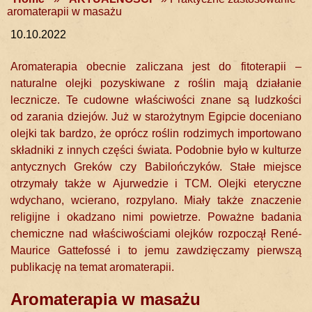
aromaterapii w masażu
10.10.2022
Aromaterapia obecnie zaliczana jest do fitoterapii –
naturalne olejki pozyskiwane z roślin mają działanie
lecznicze. Te cudowne właściwości znane są ludzkości
od zarania dziejów. Już w starożytnym Egipcie doceniano
olejki tak bardzo, że oprócz roślin rodzimych importowano
składniki z innych części świata. Podobnie było w kulturze
antycznych Greków czy Babilończyków. Stałe miejsce
otrzymały także w Ajurwedzie i TCM. Olejki eteryczne
wdychano, wcierano, rozpylano. Miały także znaczenie
religijne i okadzano nimi powietrze. Poważne badania
chemiczne nad właściwościami olejków rozpoczął René-
Maurice Gattefossé i to jemu zawdzięczamy pierwszą
publikację na temat aromaterapii.
Aromaterapia w masażu