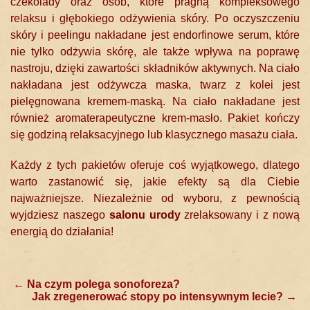
czekolady oraz osób, które pragną kompleksowego
relaksu i głębokiego odżywienia skóry. Po oczyszczeniu
skóry i peelingu nakładane jest endorfinowe serum, które
nie tylko odżywia skórę, ale także wpływa na poprawę
nastroju, dzięki zawartości składników aktywnych. Na ciało
nakładana jest odżywcza maska, twarz z kolei jest
pielęgnowana kremem-maską. Na ciało nakładane jest
również aromaterapeutyczne krem-masło. Pakiet kończy
się godziną relaksacyjnego lub klasycznego masażu ciała.
Każdy z tych pakietów oferuje coś wyjątkowego, dlatego
warto zastanowić się, jakie efekty są dla Ciebie
najważniejsze. Niezależnie od wyboru, z pewnością
wyjdziesz naszego
salonu urody
zrelaksowany i z nową
energią do działania!
Post
←
Na czym polega sonoforeza?
Jak zregenerować stopy po intensywnym lecie?
→
navigation