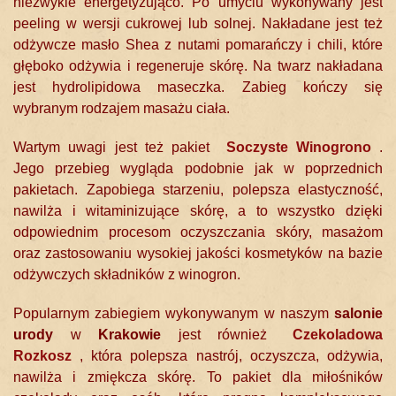
niezwykle energetyzująco. Po umyciu wykonywany jest
peeling w wersji cukrowej lub solnej. Nakładane jest też
odżywcze masło Shea z nutami pomarańczy i chili, które
głęboko odżywia i regeneruje skórę. Na twarz nakładana
jest hydrolipidowa maseczka. Zabieg kończy się
wybranym rodzajem masażu ciała.
Wartym uwagi jest też pakiet
Soczyste Winogrono
.
Jego przebieg wygląda podobnie jak w poprzednich
pakietach. Zapobiega starzeniu, polepsza elastyczność,
nawilża i witaminizujące skórę, a to wszystko dzięki
odpowiednim procesom oczyszczania skóry, masażom
oraz zastosowaniu wysokiej jakości kosmetyków na bazie
odżywczych składników z winogron.
Popularnym zabiegiem wykonywanym w naszym
salonie
urody
w
Krakowie
jest również
Czekoladowa
Rozkosz
, która polepsza nastrój, oczyszcza, odżywia,
nawilża i zmiękcza skórę. To pakiet dla miłośników