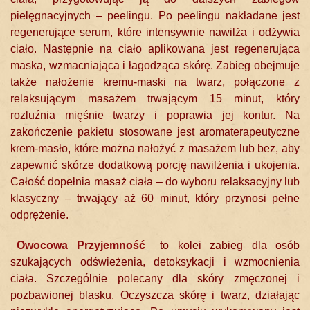
pielęgnacyjnych – peelingu. Po peelingu nakładane jest
regenerujące serum, które intensywnie nawilża i odżywia
ciało. Następnie na ciało aplikowana jest regenerująca
maska, wzmacniająca i łagodząca skórę. Zabieg obejmuje
także nałożenie kremu-maski na twarz, połączone z
relaksującym masażem trwającym 15 minut, który
rozluźnia mięśnie twarzy i poprawia jej kontur. Na
zakończenie pakietu stosowane jest aromaterapeutyczne
krem-masło, które można nałożyć z masażem lub bez, aby
zapewnić skórze dodatkową porcję nawilżenia i ukojenia.
Całość dopełnia masaż ciała – do wyboru relaksacyjny lub
klasyczny – trwający aż 60 minut, który przynosi pełne
odprężenie.
Owocowa Przyjemność
to kolei zabieg dla osób
szukających odświeżenia, detoksykacji i wzmocnienia
ciała. Szczególnie polecany dla skóry zmęczonej i
pozbawionej blasku. Oczyszcza skórę i twarz, działając