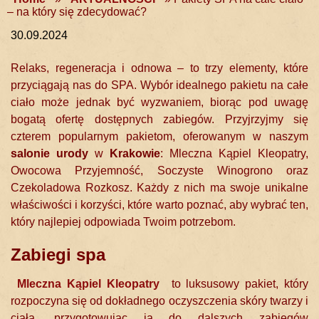
– na który się zdecydować?
30.09.2024
Relaks, regeneracja i odnowa – to trzy elementy, które
przyciągają nas do SPA. Wybór idealnego pakietu na całe
ciało może jednak być wyzwaniem, biorąc pod uwagę
bogatą ofertę dostępnych zabiegów. Przyjrzyjmy się
czterem popularnym pakietom, oferowanym w naszym
salonie urody
w
Krakowie
: Mleczna Kąpiel Kleopatry,
Owocowa Przyjemność, Soczyste Winogrono oraz
Czekoladowa Rozkosz. Każdy z nich ma swoje unikalne
właściwości i korzyści, które warto poznać, aby wybrać ten,
który najlepiej odpowiada Twoim potrzebom.
Zabiegi spa
Mleczna Kąpiel Kleopatry
to luksusowy pakiet, który
rozpoczyna się od dokładnego oczyszczenia skóry twarzy i
ciała, przygotowując ją do dalszych zabiegów