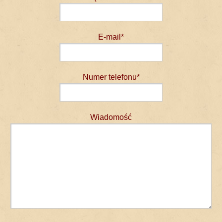
E-mail*
Numer telefonu*
Wiadomość