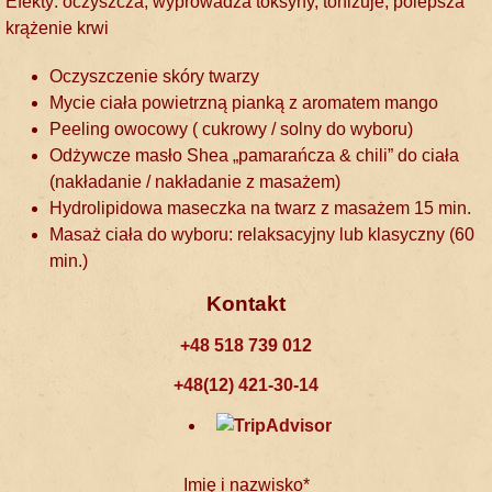
Efekty: oczyszcza, wyprowadza toksyny, tonizuje, polepsza
krążenie krwi
Oczyszczenie skóry twarzy
Mycie ciała powietrzną pianką z aromatem mango
Peeling owocowy ( cukrowy / solny do wyboru)
Odżywcze masło Shea „pamarańcza & chili” do ciała
(nakładanie / nakładanie z masażem)
Hydrolipidowa maseczka na twarz z masażem 15 min.
Masaż ciała do wyboru: relaksacyjny lub klasyczny (60
min.)
Kontakt
+48 518 739 012
+48(12) 421-30-14
Imię i nazwisko*