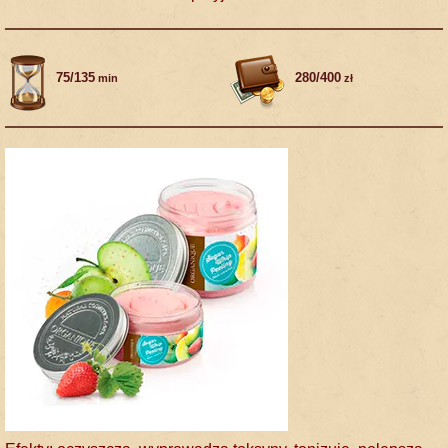
75/135
280/400
min
zł