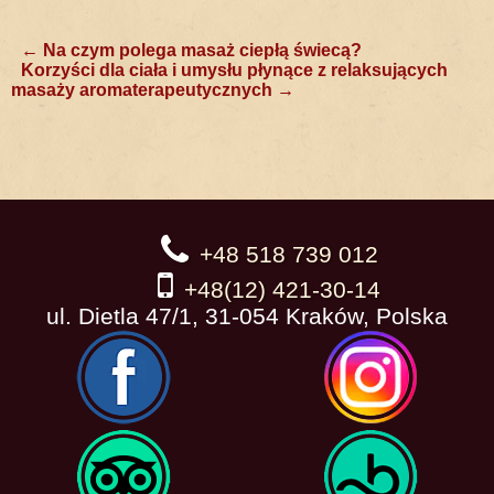
Post
←
Na czym polega masaż ciepłą świecą?
Korzyści dla ciała i umysłu płynące z relaksujących
navigation
masaży aromaterapeutycznych
→
+48 518 739 012
+48(12) 421-30-14
ul. Dietla 47/1, 31-054 Kraków, Polska