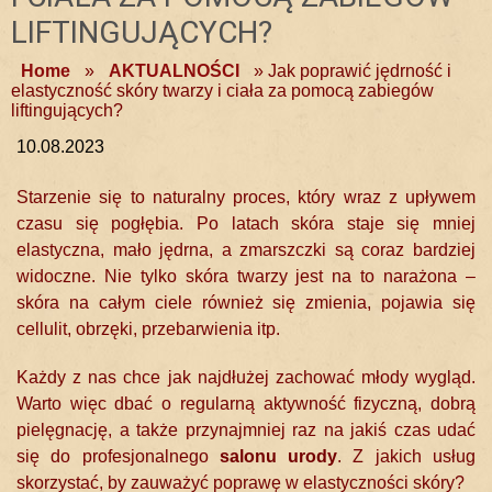
LIFTINGUJĄCYCH?
Home
»
AKTUALNOŚCI
»
Jak poprawić jędrność i
elastyczność skóry twarzy i ciała za pomocą zabiegów
liftingujących?
10.08.2023
Starzenie się to naturalny proces, który wraz z upływem
czasu się pogłębia. Po latach skóra staje się mniej
elastyczna, mało jędrna, a zmarszczki są coraz bardziej
widoczne. Nie tylko skóra twarzy jest na to narażona –
skóra na całym ciele również się zmienia, pojawia się
cellulit, obrzęki, przebarwienia itp.
Każdy z nas chce jak najdłużej zachować młody wygląd.
Warto więc dbać o regularną aktywność fizyczną, dobrą
pielęgnację, a także przynajmniej raz na jakiś czas udać
się do profesjonalnego
salonu urody
. Z jakich usług
skorzystać, by zauważyć poprawę w elastyczności skóry?