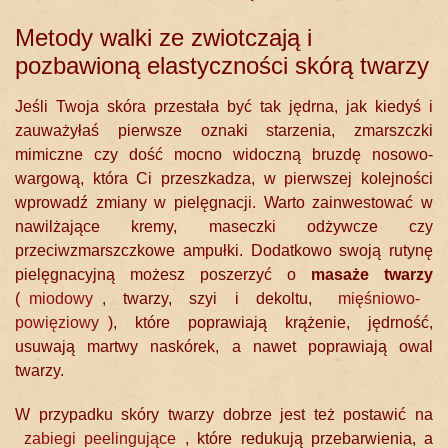
Metody walki ze zwiotczają i
pozbawioną elastyczności skórą twarzy
Jeśli Twoja skóra przestała być tak jędrna, jak kiedyś i
zauważyłaś pierwsze oznaki starzenia, zmarszczki
mimiczne czy dość mocno widoczną bruzdę nosowo-
wargową, która Ci przeszkadza, w pierwszej kolejności
wprowadź zmiany w pielęgnacji. Warto zainwestować w
nawilżające kremy, maseczki odżywcze czy
przeciwzmarszczkowe ampułki. Dodatkowo swoją rutynę
pielęgnacyjną możesz poszerzyć o
masaże twarzy
(
miodowy
,
twarzy, szyi i dekoltu
,
mięśniowo-
powięziowy
), które poprawiają krążenie, jędrność,
usuwają martwy naskórek, a nawet poprawiają owal
twarzy.
W przypadku skóry twarzy dobrze jest też postawić na
zabiegi peelingujące
, które redukują przebarwienia, a