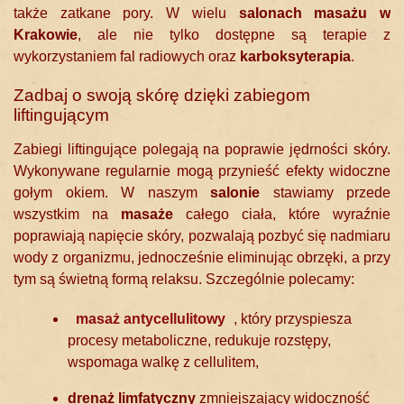
także zatkane pory. W wielu
salonach masażu w
Krakowie
, ale nie tylko dostępne są terapie z
wykorzystaniem fal radiowych oraz
karboksyterapia
.
Zadbaj o swoją skórę dzięki zabiegom
liftingującym
Zabiegi liftingujące polegają na poprawie jędrności skóry.
Wykonywane regularnie mogą przynieść efekty widoczne
gołym okiem. W naszym
salonie
stawiamy przede
wszystkim na
masaże
całego ciała, które wyraźnie
poprawiają napięcie skóry, pozwalają pozbyć się nadmiaru
wody z organizmu, jednocześnie eliminując obrzęki, a przy
tym są świetną formą relaksu. Szczególnie polecamy:
masaż antycellulitowy
, który przyspiesza
procesy metaboliczne, redukuje rozstępy,
wspomaga walkę z cellulitem,
drenaż limfatyczny
zmniejszający widoczność