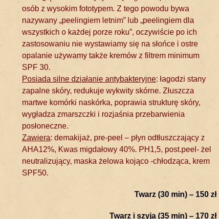
osób z wysokim fototypem. Z tego powodu bywa
nazywany „peelingiem letnim” lub „peelingiem dla
wszystkich o każdej porze roku”, oczywiście po ich
zastosowaniu nie wystawiamy się na słońce i ostre
opalanie używamy także kremów z filtrem minimum
SPF 30.
Posiada silne działanie antybakteryjne
: łagodzi stany
zapalne skóry, redukuje wykwity skórne. Złuszcza
martwe komórki naskórka, poprawia strukturę skóry,
wygładza zmarszczki i rozjaśnia przebarwienia
posłoneczne.
Zawiera
: demakijaż, pre-peel – płyn odtłuszczający z
AHA12%, Kwas migdałowy 40%. PH1,5, post.peel- żel
neutralizujący, maska żelowa kojąco -chłodząca, krem
SPF50.
Twarz (30 min) – 150 zł
Twarz i szyja (35 min) – 170 zł