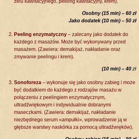
żelu kawitacyjnego, peeling kawitacyjny, krem).
Osobny (15 min) – 60 zł
Jako dodatek (10 min) – 50 zł
Peeling enzymatyczny
– zalecany jako dodatek do
każdego z masażów. Może być wykonywany przed
masażem. (Zawiera: demakijaż, nakładanie oraz
zmywanie peelingu i krem).
(10 min) – 40
zł
Sonoforeza
– wykonuje się jako osobny zabieg i może
być dodatkiem do każdego z rodzajów masażu w
połączeniu z peelingiem enzymatycznym,
ultradźwiękowym i indywidualnie dobranymi
maseczkami. (Zawiera: demakijaż, nakładanie
niezbędnego serum «ampułki», wprowadzenie ją w
głębsze warstwy naskórka za pomocą ultradźwięków).