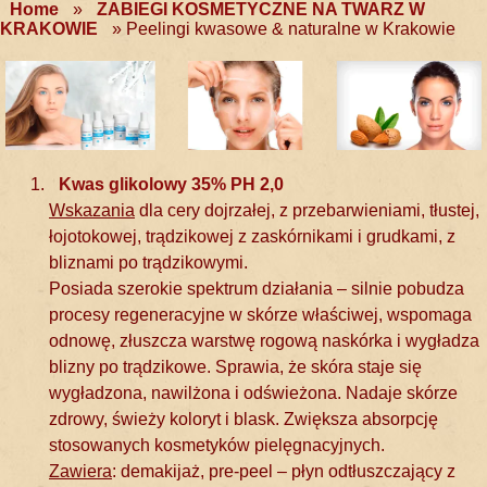
Home
»
ZABIEGI KOSMETYCZNE NA TWARZ W
KRAKOWIE
»
Peelingi kwasowe & naturalne w Krakowie
Kwas glikolowy 35% PH 2,0
Wskazania
dla cery dojrzałej, z przebarwieniami, tłustej,
łojotokowej, trądzikowej z zaskórnikami i grudkami, z
bliznami po trądzikowymi.
Posiada szerokie spektrum działania – silnie pobudza
procesy regeneracyjne w skórze właściwej, wspomaga
odnowę, złuszcza warstwę rogową naskórka i wygładza
blizny po trądzikowe. Sprawia, że skóra staje się
wygładzona, nawilżona i odświeżona. Nadaje skórze
zdrowy, świeży koloryt i blask. Zwiększa absorpcję
stosowanych kosmetyków pielęgnacyjnych.
Zawiera
: demakijaż, pre-peel – płyn odtłuszczający z