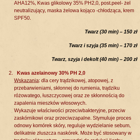
AHA12%, Kwas glikolowy 35% PH2,0, post.peel- żel
neutralizujący, maska żelowa kojąco -chłodząca, krem
SPF50.
Twarz (30 min) – 150 zł
Twarz i szyja (35 min) – 170 zł
Twarz, szyja i dekolt (40 min) – 200 zł
Kwas azelainowy 30% PH 2,0
Wskazania
: dla cery trądzikowej, atopowej, z
przebarwieniami, skłonnej do rumienia, trądziku
różowatego, łuszczycowej oraz ze skłonnością do
zapalenia mieszków włosowych.
Wykazuje właściwości przeciwbakteryjne, przeciw
zaskórnikowi oraz przeciwzapalne. Stymuluje proces
odnowy komórek skóry, reguluje wydzielanie sebum,
delikatnie złuszcza naskórek. Może być stosowany w