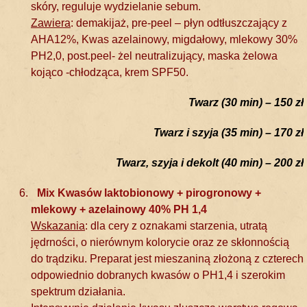
skóry, reguluje wydzielanie sebum.
Zawiera
: demakijaż, pre-peel – płyn odtłuszczający z
AHA12%, Kwas azelainowy, migdałowy, mlekowy 30%
PH2,0, post.peel- żel neutralizujący, maska żelowa
kojąco -chłodząca, krem SPF50.
Twarz (30 min) – 150 zł
Twarz i szyja (35 min) – 170 zł
Twarz, szyja i dekolt (40 min) – 200 zł
Mix Kwasów laktobionowy + pirogronowy +
mlekowy + azelainowy 40% PH 1,4
Wskazania
: dla cery z oznakami starzenia, utratą
jędrności, o nierównym kolorycie oraz ze skłonnością
do trądziku. Preparat jest mieszaniną złożoną z czterech
odpowiednio dobranych kwasów o PH1,4 i szerokim
spektrum działania.