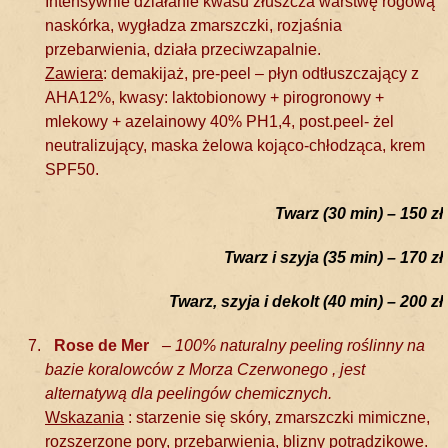
Intensywnie działanie kwasu złuszcza warstwę rogową
naskórka, wygładza zmarszczki, rozjaśnia
przebarwienia, działa przeciwzapalnie.
Zawiera
: demakijaż, pre-peel – płyn odtłuszczający z
AHA12%, kwasy: laktobionowy + pirogronowy +
mlekowy + azelainowy 40% PH1,4, post.peel- żel
neutralizujący, maska żelowa kojąco-chłodząca, krem
SPF50.
Twarz (30 min) – 150 zł
Twarz i szyja (35 min) – 170 zł
Twarz, szyja i dekolt (40 min) – 200 zł
Rose de Mer
– 100% naturalny peeling roślinny na
bazie koralowców z Morza Czerwonego , jest
alternatywą dla peelingów chemicznych.
Wskazania
: starzenie się skóry, zmarszczki mimiczne,
rozszerzone pory, przebarwienia, blizny potrądzikowe.