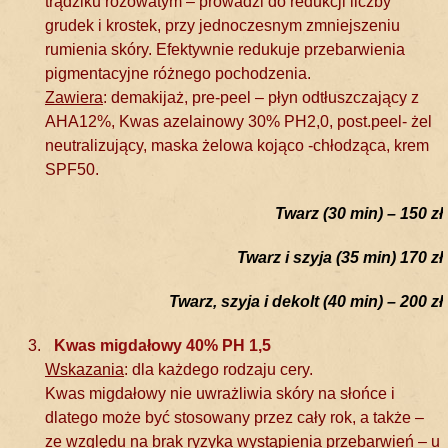
trądziku różowatym – prowadzi do redukcji liczby
grudek i krostek, przy jednoczesnym zmniejszeniu
rumienia skóry. Efektywnie redukuje przebarwienia
pigmentacyjne różnego pochodzenia.
Zawiera
: demakijaż, pre-peel – płyn odtłuszczający z
AHA12%, Kwas azelainowy 30% PH2,0, post.peel- żel
neutralizujący, maska żelowa kojąco -chłodząca, krem
SPF50.
Twarz (30 min) – 150 zł
Twarz i szyja (35 min) 170 zł
Twarz, szyja i dekolt (40 min) – 200 zł
Kwas migdałowy 40% PH 1,5
Wskazania
: dla każdego rodzaju cery.
Kwas migdałowy nie uwrażliwia skóry na słońce i
dlatego może być stosowany przez cały rok, a także –
ze względu na brak ryzyka wystąpienia przebarwień – u