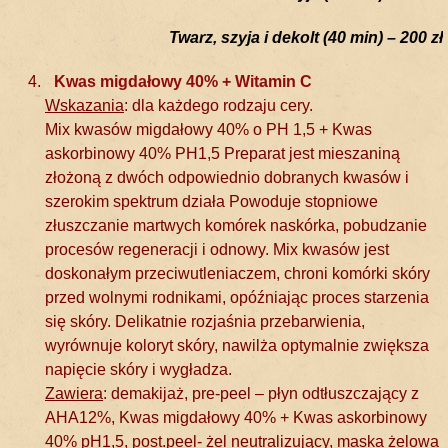
Twarz, szyja i dekolt (40 min) – 200 zł
Kwas migdałowy 40% + Witamin C
Wskazania
: dla każdego rodzaju cery.
Mix kwasów migdałowy 40% o PH 1,5 + Kwas
askorbinowy 40% PH1,5 Preparat jest mieszaniną
złożoną z dwóch odpowiednio dobranych kwasów i
szerokim spektrum działa Powoduje stopniowe
złuszczanie martwych komórek naskórka, pobudzanie
procesów regeneracji i odnowy. Mix kwasów jest
doskonałym przeciwutleniaczem, chroni komórki skóry
przed wolnymi rodnikami, opóźniając proces starzenia
się skóry. Delikatnie rozjaśnia przebarwienia,
wyrównuje koloryt skóry, nawilża optymalnie zwiększa
napięcie skóry i wygładza.
Zawiera
: demakijaż, pre-peel – płyn odtłuszczający z
AHA12%, Kwas migdałowy 40% + Kwas askorbinowy
40% pH1,5, post.peel- żel neutralizujący, maska żelowa