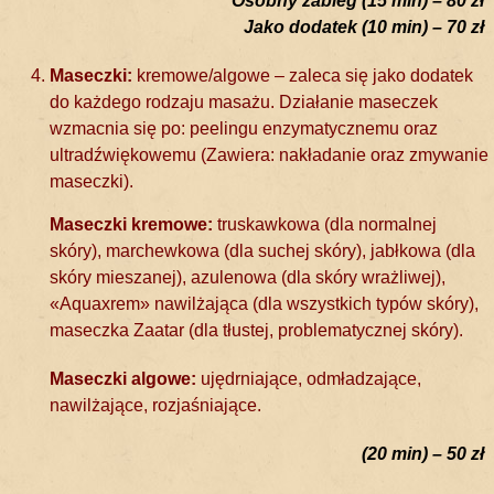
Osobny zabieg (15 min) – 80 zł
Jako dodatek (10 min) – 70 zł
Maseczki:
kremowe/algowe – zaleca się jako dodatek
do każdego rodzaju masażu. Działanie maseczek
wzmacnia się po: peelingu enzymatycznemu oraz
ultradźwiękowemu (Zawiera: nakładanie oraz zmywanie
maseczki).
Maseczki kremowe:
truskawkowa (dla normalnej
skóry), marchewkowa (dla suchej skóry), jabłkowa (dla
skóry mieszanej), azulenowa (dla skóry wrażliwej),
«Aquaxrem» nawilżająca (dla wszystkich typów skóry),
maseczka Zaatar (dla tłustej, problematycznej skóry).
Maseczki algowe:
ujędrniające, odmładzające,
nawilżające, rozjaśniające.
(20 min) – 50 zł