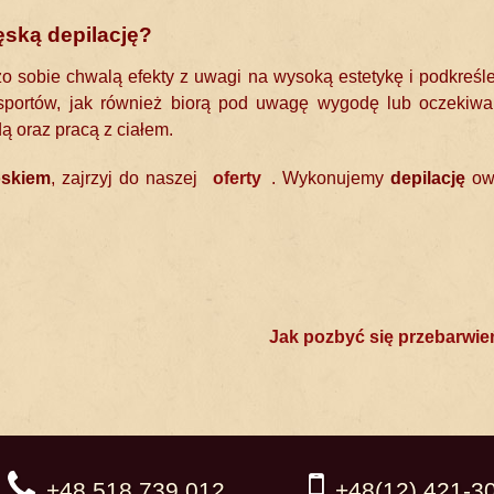
ską depilację?
zo sobie chwalą efekty z uwagi na wysoką estetykę i podkreślen
 sportów, jak również biorą pod uwagę wygodę lub oczekiwa
ą oraz pracą z ciałem.
oskiem
, zajrzyj do naszej
oferty
. Wykonujemy
depilację
owł
Jak pozbyć się przebarwie
+48 518 739 012
+48(12) 421-3