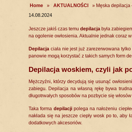
Home
»
AKTUALNOŚCI
»
Męska depilacja 
14.08.2024
Jeszcze jakiś czas temu
depilacja
była zabiegiem
na ogolenie owłosienia. Aktualnie jednak coraz w
Depilacja
ciała nie jest już zarezerwowana tylk
panowie mogą korzystać z takich samych form depi
Depilacja woskiem
, czyli jak
Mężczyźni, którzy decydują się usunąć owłosieni
zabiegu. Depilacja na własną rękę bywa trudna,
długotrwałych sposobów na pozbycie się włosów 
Taka forma
depilacji
polega na nałożeniu ciepłe
nakłada się na jeszcze ciepły wosk po to, aby ł
dodatkowych akcesoriów.