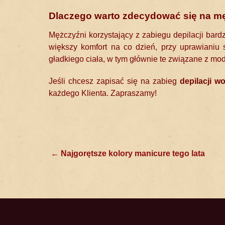
Dlaczego warto zdecydować się na mę
Mężczyźni korzystający z zabiegu depilacji bard
większy komfort na co dzień, przy uprawianiu
gładkiego ciała, w tym głównie te związane z mod
Jeśli chcesz zapisać się na zabieg
depilacji w
każdego Klienta. Zapraszamy!
Post
←
Najgorętsze kolory manicure tego lata
navigation