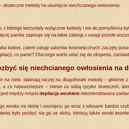
– skuteczne metody na usunięcie niechcianego owłosienia
, z którego korzystały wyłącznie kobiety i nie do pomyślenia b
ięcej panów zapisuje się na takie zabiegi z uwagi przede wszy
o dla kobiet, zatem usługi salonów kosmetycznych zaczęły posz
lacji, co panie? Dlaczego warto udać się do eksperta, zamiast
 pozbyć się niechcianego owłosienia na 
e na ciele, stawiają raczej na długotrwałe metody – głównie 
 a co najważniejsze – niesie za sobą ryzyko skaleczeń, ale
jest między innymi
depilacja woskiem
rekomendowana zarówno 
go wosku na skórę i usunięciu go wraz z włosami bardzo szyb
atwiej było pozbyć się go ze skóry. Istnieją także woski twa