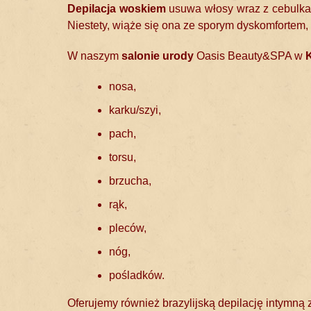
Depilacja woskiem
usuwa włosy wraz z cebulkam
Niestety, wiąże się ona ze sporym dyskomfortem, 
W naszym
salonie urody
Oasis Beauty&SPA w
nosa,
karku/szyi,
pach,
torsu,
brzucha,
rąk,
pleców,
nóg,
pośladków.
Oferujemy również brazylijską depilację intymną 