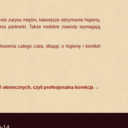
ie zarysu mięśni, łatwiejsze utrzymanie higieny,
nia partnerki. Także niektóre zawody wymagają
osienia całego ciała, dbając o higienę i komfort
ń słonecznych, czyli profesjonalna korekcja
→
0-14