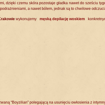
i, dzięki czemu skóra pozostaje gładka nawet do sześciu tygo
podrażnieniami, a nawet bólem, jednak są to chwilowe odczucia
Krakowie
wykonujemy
męską
depilację woskiem
konkretnych
zwaną “Boyzilian” polegającą na usunięciu owłosienia z intymny