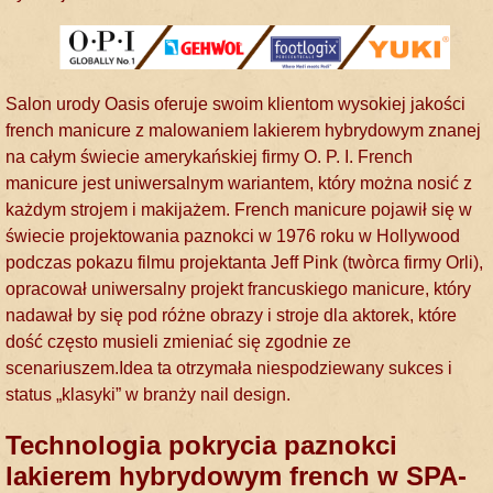
Salon urody Oasis oferuje swoim klientom wysokiej jakości
french manicure z malowaniem lakierem hybrydowym znanej
na całym świecie amerykańskiej firmy O. P. I. French
manicure jest uniwersalnym wariantem, który można nosić z
każdym strojem i makijażem. French manicure pojawił się w
świecie projektowania paznokci w 1976 roku w Hollywood
podczas pokazu filmu projektanta Jeff Pink (twòrca firmy Orli),
opracował uniwersalny projekt francuskiego manicure, który
nadawał by się pod różne obrazy i stroje dla aktorek, które
dość często musieli zmieniać się zgodnie ze
scenariuszem.Idea ta otrzymała niespodziewany sukces i
status „klasyki” w branży nail design.
Technologia pokrycia paznokci
lakierem hybrydowym french w SPA-