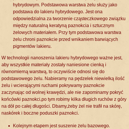
hybrydowym. Podstawowa warstwa żelu służy jako
podstawa do lakieru hybrydowego. Jest ona
odpowiedzialna za tworzenie cząsteczkowego związku
między naturalną keratyną paznokcia i sztucznym
żelowych materiałem. Przy tym podstawowa warstwa
żelu chroni paznokcie przed wnikaniem barwiących
pigmentów lakieru.
W technologii nanoszenia lakieru hybrydowego ważne jest,
aby wszystkie materiały zostały naniesione cienką i
równomierną warstwą, to oczywiście odnosi się do
podstawowego żelu. Nabieramy na pędzelek niewielką ilość
żelu i wcierającymi ruchami pokrywamy paznokcie
zaczynając od wolnej krawędzi, ale nie zapominamy pokryć
końcówki paznokci,po tym robimy kilka długich ruchów z góry
na dół po całej długości. Dbamy,żeby żel nie trafił na skórę,
naskórek i boczne poduszki paznokci.
Kolejnym etapem jest suszenie żelu bazowego.