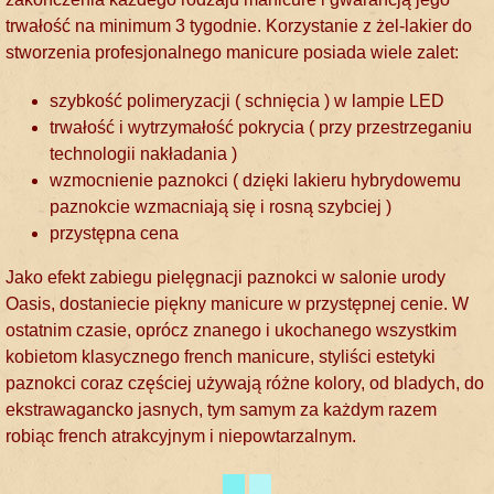
trwałość na minimum 3 tygodnie. Korzystanie z żel-lakier do
stworzenia profesjonalnego manicure posiada wiele zalet:
szybkość polimeryzacji ( schnięcia ) w lampie LED
trwałość i wytrzymałość pokrycia ( przy przestrzeganiu
technologii nakładania )
wzmocnienie paznokci ( dzięki lakieru hybrydowemu
paznokcie wzmacniają się i rosną szybciej )
przystępna cena
Jako efekt zabiegu pielęgnacji paznokci w salonie urody
Oasis, dostaniecie piękny manicure w przystępnej cenie. W
ostatnim czasie, oprócz znanego i ukochanego wszystkim
kobietom klasycznego french manicure, styliści estetyki
paznokci coraz częściej używają różne kolory, od bladych, do
ekstrawagancko jasnych, tym samym za każdym razem
robiąc french atrakcyjnym i niepowtarzalnym.