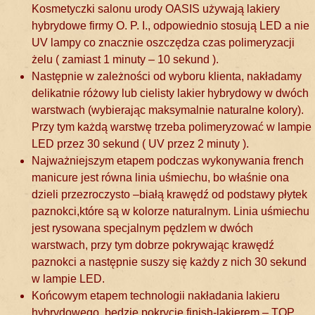
Kosmetyczki salonu urody OASIS używają lakiery
hybrydowe firmy O. P. I., odpowiednio stosują LED a nie
UV lampy co znacznie oszczędza czas polimeryzacji
żelu ( zamiast 1 minuty – 10 sekund ).
Następnie w zależności od wyboru klienta, nakładamy
delikatnie różowy lub cielisty lakier hybrydowy w dwóch
warstwach (wybierając maksymalnie naturalne kolory).
Przy tym każdą warstwę trzeba polimeryzować w lampie
LED przez 30 sekund ( UV przez 2 minuty ).
Najważniejszym etapem podczas wykonywania french
manicure jest równa linia uśmiechu, bo właśnie ona
dzieli przezroczysto –białą krawędź od podstawy płytek
paznokci,które są w kolorze naturalnym. Linia uśmiechu
jest rysowana specjalnym pędzlem w dwóch
warstwach, przy tym dobrze pokrywając krawędź
paznokci a następnie suszy się każdy z nich 30 sekund
w lampie LED.
Końcowym etapem technologii nakładania lakieru
hybrydowego, będzie pokrycie finish-lakierem – TOP