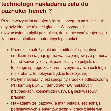
technologii nakładania żelu do
paznokci french ?
Przede wszystkim nadajemy kształt brzegom paznokci, tak
aby były idealnie równe i gładkie. W przypadku
rozwarstwienia płytki paznokcia, delikatnie wyrównujemy go
za pomocą pilnika do naturalnych paznokci.
Paznokcie należy dokładnie odtłuścić specjalnym
środkiem i ściągnąć górna warstwę rogową za pomocą
baffa.Usuwamy z płytek paznokci tylko połysk, dla
lepszego sprzęgu z lakierem hybrydowym, a jeśli tego
nie zrobimy, to pokrycie będzie łuszczyć się.
Po tym nakładany jest specjalny środek z odtłuszczoną
PH formułą BOND ( dehydrator ).W niektórych
przypadkach, kosmetyczki używają bezkwasowy
prajmer.
Nakładamy żel bazowy.Ta manipulacja jest jedną z
podstawowych elementów techniki pracy z lakierem