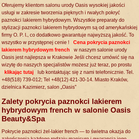
Oferujemy klientom salonu urody Oasis wysokiej jakości
usługi w zakresie tworzenia pięknych i rwałych pokryć
paznokci lakierem hybrydowym. Wszystkie preparaty do
stylizacji paznokci lakierem hybrydowym są od amerykańskiej
firmy O. P. I., co dodatkowo gwarantuje najwyższą jakość. To
wszystko w przystępnej cenie !
Cena pokrycia paznokci
lakierem hybrydowym french
w naszym salonie urody
Oasis jest najlepsza w Krakowie Jeśli chcesz umówić się na
wizytę do naszych specjalistów możesz już teraz, po prostu
klikając tutaj
lub kontaktując się z nami telefonicznie. Tel.
+48(518) 739-012; Tel +48(12) 421-30-14. Miasto Kraków,
dzielnica Kazimierz, salon „Oasis”
Zalety pokrycia paznokci lakierem
hybrydowym french w salonie Oasis
Beauty&Spa
Pokrycie paznokci żel-lakier french — to świetna okazja do
zakończenia każdego rodzaju manicure i gwarancją jego