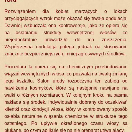
Rozwiązaniem dla kobiet marzących o lokach
przyciągających wzrok może okazać się trwała ondulacja.
Dawniej wzbudzała ona kontrowersje, jako że opiera się
na osłabianiu struktury wewnętrznej włosów, co
niejednokrotnie prowadziło do ich zniszczenia.
Współczesna ondulacja polega jednak na stosowaniu
znacznie bezpieczniejszych, mniej agresywnych środków.
Procedura ta opiera się na chemicznym przebudowaniu
wiązań wewnętrznych włosa, co pozwala na trwałą zmianę
jego kształtu. Salon urody rozpoczyna ten zabieg od
nawilżenia kosmyków, które są następnie nawijane na
wałki o różnych rozmiarach. W kolejnym kroku na pasma
nakłada się środek, indywidualnie dobrany do oczekiwań
klientki oraz kondycji włosa, który w kontrolowany sposób
osłabia naturalne wiązania chemiczne w strukturze tego
ostatniego. Po upływie określonego czasu włosy są
płukane, po czym aplikuje się na nie preparat utrwalający.