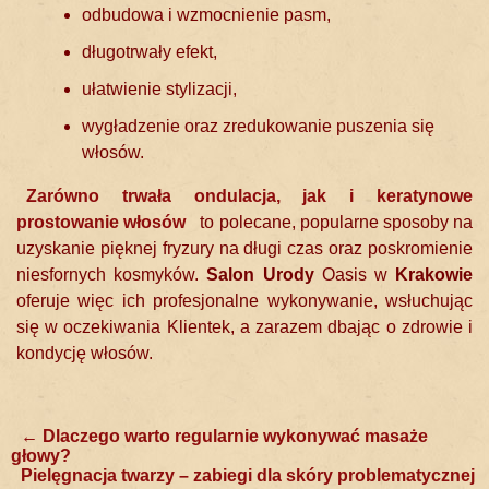
odbudowa i wzmocnienie pasm,
długotrwały efekt,
ułatwienie stylizacji,
wygładzenie oraz zredukowanie puszenia się
włosów.
Zarówno
trwała ondulacja
, jak i
keratynowe
prostowanie włosów
to polecane, popularne sposoby na
uzyskanie pięknej fryzury na długi czas oraz poskromienie
niesfornych kosmyków.
Salon Urody
Oasis w
Krakowie
oferuje więc ich profesjonalne wykonywanie, wsłuchując
się w oczekiwania Klientek, a zarazem dbając o zdrowie i
kondycję włosów.
Post
←
Dlaczego warto regularnie wykonywać masaże
głowy?
navigation
Pielęgnacja twarzy – zabiegi dla skóry problematycznej