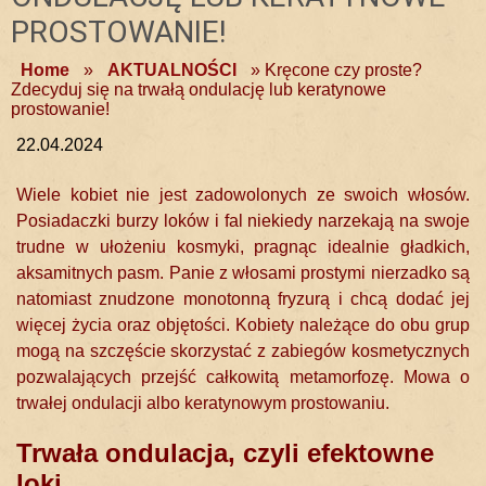
PROSTOWANIE!
Home
»
AKTUALNOŚCI
»
Kręcone czy proste?
Zdecyduj się na trwałą ondulację lub keratynowe
prostowanie!
22.04.2024
Wiele kobiet nie jest zadowolonych ze swoich włosów.
Posiadaczki burzy loków i fal niekiedy narzekają na swoje
trudne w ułożeniu kosmyki, pragnąc idealnie gładkich,
aksamitnych pasm. Panie z włosami prostymi nierzadko są
natomiast znudzone monotonną fryzurą i chcą dodać jej
więcej życia oraz objętości. Kobiety należące do obu grup
mogą na szczęście skorzystać z zabiegów kosmetycznych
pozwalających przejść całkowitą metamorfozę. Mowa o
trwałej ondulacji albo keratynowym prostowaniu.
Trwała ondulacja, czyli efektowne
loki