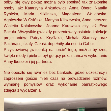
odbył się owy pokaz można było spotkać tak znakomite
osoby jak: Katarzyna Ankudowicz, Anna Oberc, Natalia
Rybicka, Maria Niklinska, Magdalena Waligórska,
Agnieszka W Osińska, Martyna Kliszewska, Anna Iberszer,
Wioletta Kołakowska, Joanna Kurowska czy też Ewa
Pacuła. Wszystkie gwiazdy prezentowały ostatnie kolekcje
projektantów: Patryka Kryślaka, Michała Starosty oraz
Pachnącej szafy. Całość dopełniły akcesoria Gabor.
Przyslowiową „wisienką na torcie” tego, można by rzec,
święta mody i piekna, był gorący pokaz tańca w wykonaniu
Anny Iberszer i jej partnera.
Nie obeszło się również bez bankietu, gdzie uczestnicy i
zaproszeni goście mieli czas na prowadzenie rozmów,
wymianę pomysłów oraz wykonanie pamiątkowego
zdjęcia z wydarzenia.