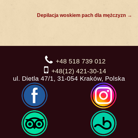
Post
Depilacja woskiem pach dla mężczyzn
→
navigation
+48 518 739 012
+48(12) 421-30-14
ul. Dietla 47/1, 31-054 Kraków, Polska