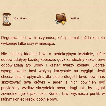
30 – 45
min.
40/55
zł
Regulowanie brwi to czynność, którą niemal każda kobieta
wykonuje kilka razy w miesiącu.
Nie istnieją idealne brwi o perfekcyjnym kształcie, które
odpowiadałyby każdej kobiecie, gdyż za idealny kształt brwi
odpowiadają typ urody i kształt twarzy kobiety. Dobrze
wyregulowane brwi wpłyną korzystnie na wygląd. Jeśli
chcesz ustalić optymalną dla ciebie długość brwi, powinnaś
skrzyżować dwa ołówki – jeden z nich powinien być
przyłożony wzdłuż skrzydełek nosa, drugi tak, by sięgał
zewnętrznego kącika oka. Koniec brwi wyznacza punkt, w
którym koniec kredki dotknie brwi.