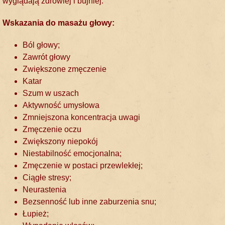
wyglądają zdrowiej i bujniej.
Wskazania do masażu głowy:
Ból głowy;
Zawrót głowy
Zwiększone zmęczenie
Katar
Szum w uszach
Aktywność umysłowa
Zmniejszona koncentracja uwagi
Zmęczenie oczu
Zwiększony niepokój
Niestabilność emocjonalna;
Zmęczenie w postaci przewlekłej;
Ciągłe stresy;
Neurastenia
Bezsenność lub inne zaburzenia snu;
Łupież;