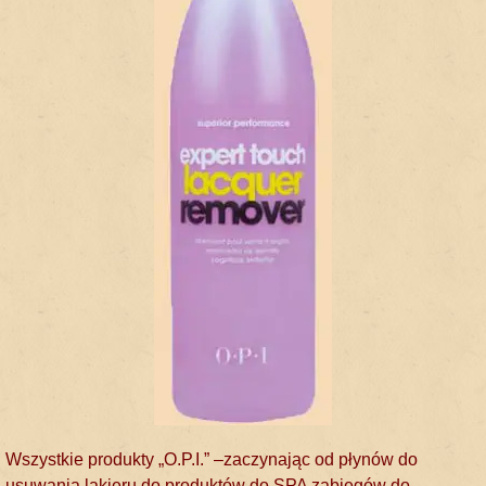
Wszystkie produkty „O.P.I.” –zaczynając od płynów do
usuwania lakieru do produktów do SPA zabiegów do