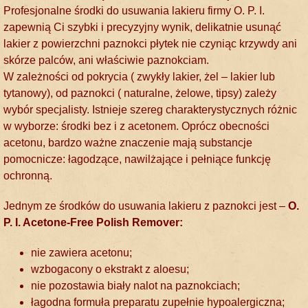
Profesjonalne środki do usuwania lakieru firmy O. P. I.
zapewnią Ci szybki i precyzyjny wynik, delikatnie usunąć
lakier z powierzchni paznokci płytek nie czyniąc krzywdy ani
skórze palców, ani właściwie paznokciam.
W zależności od pokrycia ( zwykły lakier, żel – lakier lub
tytanowy), od paznokci ( naturalne, żelowe, tipsy) zależy
wybór specjalisty. Istnieje szereg charakterystycznych różnic
w wyborze: środki bez i z acetonem. Oprócz obecności
acetonu, bardzo ważne znaczenie mają substancje
pomocnicze: łagodzące, nawilżające i pełniące funkcję
ochronną.
Jednym ze środków do usuwania lakieru z paznokci jest –
O.
P. I. Acetone-Free Polish Remover:
nie zawiera acetonu;
wzbogacony o ekstrakt z aloesu;
nie pozostawia biały nalot na paznokciach;
łagodna formuła preparatu zupełnie hypoalergiczna;