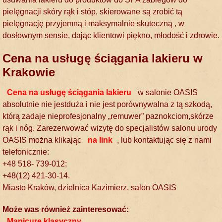
pielęgnacji skóry rąk i stóp, skierowane są zrobić tą
pielęgnację przyjemną i maksymalnie skuteczną , w
dosłownym sensie, dając klientowi piękno, młodość i zdrowie.
Cena na usługę ściągania lakieru w
Krakowie
Cena na usługę ściągania lakieru
w salonie OASIS
absolutnie nie jestduża i nie jest porównywalna z tą szkodą,
którą zadaje nieprofesjonalny „remuwer” paznokciom,skórze
rąk i nóg. Zarezerwować wizytę do specjalistów salonu urody
OASIS można klikając
na link
, lub kontaktując się z nami
telefonicznie:
+48 518- 739-012;
+48(12) 421-30-14.
Miasto Kraków, dzielnica Kazimierz, salon OASIS
Może was również zainteresować:
Manicure klasyczny