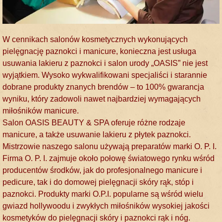
W cennikach salonów kosmetycznych wykonujących
pielęgnację paznokci i manicure, konieczna jest usługa
usuwania lakieru z paznokci i salon urody „OASIS” nie jest
wyjątkiem. Wysoko wykwalifikowani specjaliści i starannie
dobrane produkty znanych brendów – to 100% gwarancja
wyniku, który zadowoli nawet najbardziej wymagających
miłośników manicure.
Salon OASIS BEAUTY & SPA oferuje różne rodzaje
manicure, a także usuwanie lakieru z płytek paznokci.
Mistrzowie naszego salonu używają preparatów marki O. P. I.
Firma O. P. I. zajmuje około połowę światowego rynku wśród
producentów środków, jak do profesjonalnego manicure i
pedicure, tak i do domowej pielęgnacji skóry rąk, stóp i
paznokci. Produkty marki O.P.I. popularne są wśród wielu
gwiazd hollywoodu i zwykłych miłośników wysokiej jakości
kosmetyków do pielęgnacji skóry i paznokci rąk i nóg.