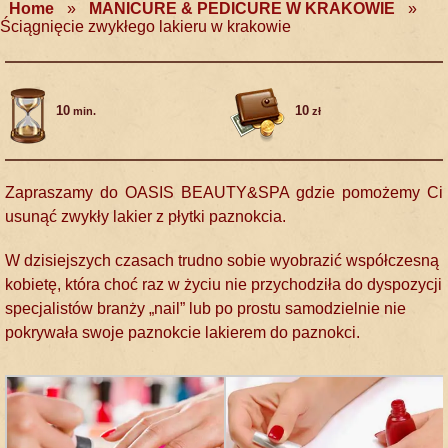
Home
»
MANICURE & PEDICURE W KRAKOWIE
»
Ściągnięcie zwykłego lakieru w krakowie
10
10
min.
zł
Zapraszamy do OASIS BEAUTY&SPA gdzie pomożemy Ci
usunąć zwykły lakier z płytki paznokcia.
W dzisiejszych czasach trudno sobie wyobrazić współczesną
kobietę, która choć raz w życiu nie przychodziła do dyspozycji
specjalistów branży „nail” lub po prostu samodzielnie nie
pokrywała swoje paznokcie lakierem do paznokci.