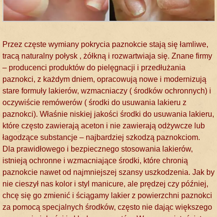
Przez częste wymiany pokrycia paznokcie stają się łamliwe,
tracą naturalny połysk , żółkną i rozwartwiaja się. Znane firmy
– producenci produktów do pielęgnacji i przedłużania
paznokci, z każdym dniem, opracowują nowe i modernizują
stare formuły lakierów, wzmacniaczy ( środków ochronnych) i
oczywiście remówerów ( środki do usuwania lakieru z
paznokci). Właśnie niskiej jakości środki do usuwania lakieru,
które często zawierają aceton i nie zawierają odżywcze lub
łagodzące substancje – najbardziej szkodzą paznokciom.
Dla prawidłowego i bezpiecznego stosowania lakierów,
istnieją ochronne i wzmacniające środki, które chronią
paznokcie nawet od najmniejszej szansy uszkodzenia. Jak by
nie cieszył nas kolor i styl manicure, ale prędzej czy później,
chcę się go zmienić i ściągamy lakier z powierzchni paznokci
za pomocą specjalnych środków, często nie dając większego