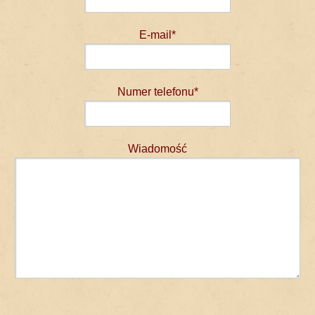
E-mail*
Numer telefonu*
Wiadomość