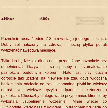
⏳160
💰190
min
zł
Paznokcie rosną średnio 7-8 mm w ciągu jednego miesiąca.
Dobry żel nałożony na zdrową i mocną płytkę potrafi
wytrzymać nawet dwa miesiące.
Tylko kto będzie tak długo nosił przedłużone paznokcie bez
dopełnienia? Oczywiscie sa sposoby np. zamalowanie
paznokcia podobnym kolorem. Natomiast przy duzym
odroscie taki „patent” na niewiele sie zda, gdyz widoczna
bedzie linia odciecia od zelu i normalnej plytki.Im wiekszy
odrost tym wieksze ryzyko odpadniecia sztucznego
paznokcia. Chociażby dlatego warto przypomniec klientce by
wykonala uzupełnienie wcześniej. Mniej wiecej co
2/3tygodnie wtedy baza z kolorem lub frenchem przylega do