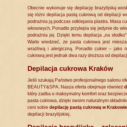
Obecnie wykonuje się depilację brazylijską wo
się różni depilacja pastą cukrową od depilacji w
podrażnia ją podczas odklejania plastra. Masa cu
włosowych. Ponadto przylepia się jedynie do wło
podrażnia jej. Dzięki temu depilacja „na słodko
Warto wiedzieć, że pasta cukrowa jest miesza
wrażliwą i alergiczną. Ponadto cukier – jako 
cukrową jest jednak dwa razy droższa od depilacji
Depilacja cukrowa Kraków
Jeśli szukają Państwo profesjonalnego salonu o
BEAUTY&SPA. Nasza oferta obejmuje również
d
który zadba o maksymalny komfort oraz bezpiecze
pasta cukrowa, dzięki swoim naturalnym składniko
ceni sobie
depilację pastą cukrową w Krakowie
depilacji brazylijskiej.