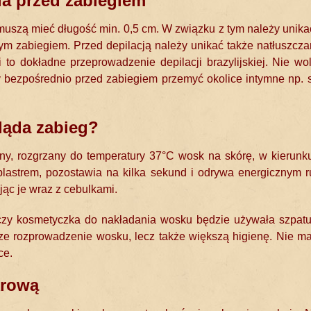
nia przed zabiegiem
uszą mieć długość min. 0,5 cm. W związku z tym należy unika
m zabiegiem. Przed depilacją należy unikać także natłuszcza
 to dokładne przeprowadzenie depilacji brazylijskiej. Nie wo
by bezpośrednio przed zabiegiem przemyć okolice intymne np. 
gląda zabieg?
y, rozgrzany do temperatury 37°C wosk na skórę, w kierunk
lastrem, pozostawia na kilka sekund i odrywa energicznym
ąc je wraz z cebulkami.
zy kosmetyczka do nakładania wosku będzie używała szpatuł
ejsze rozprowadzenie wosku, lecz także większą higienę. Nie 
ce.
krową