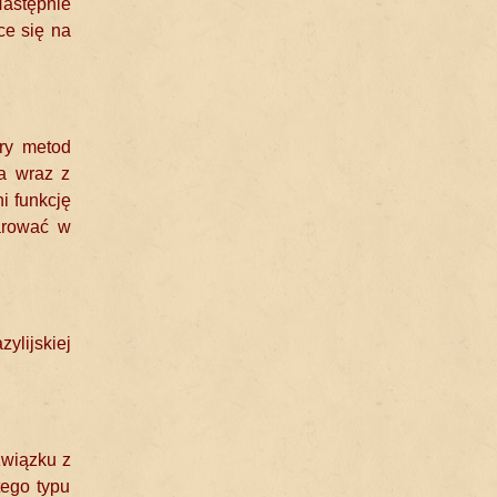
Następnie
ce się na
óry metod
ka wraz z
i funkcję
arować w
ylijskiej
związku z
tego typu