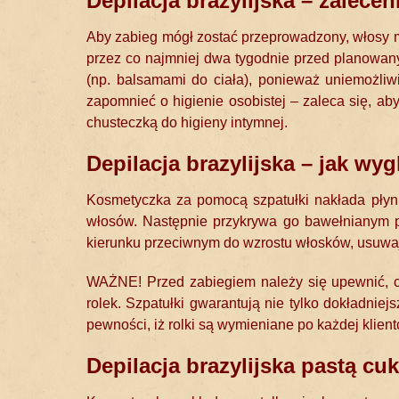
Depilacja brazylijska – zalece
Aby zabieg mógł zostać przeprowadzony, włosy m
przez co najmniej dwa tygodnie przed planowany
(np. balsamami do ciała), ponieważ uniemożliwi
zapomnieć o higienie osobistej – zaleca się, a
chusteczką do higieny intymnej.
Depilacja brazylijska – jak wy
Kosmetyczka za pomocą szpatułki nakłada płynn
włosów. Następnie przykrywa go bawełnianym p
kierunku przeciwnym do wzrostu włosków, usuwaj
WAŻNE! Przed zabiegiem należy się upewnić, c
rolek. Szpatułki gwarantują nie tylko dokładni
pewności, iż rolki są wymieniane po każdej klient
Depilacja brazylijska pastą cu