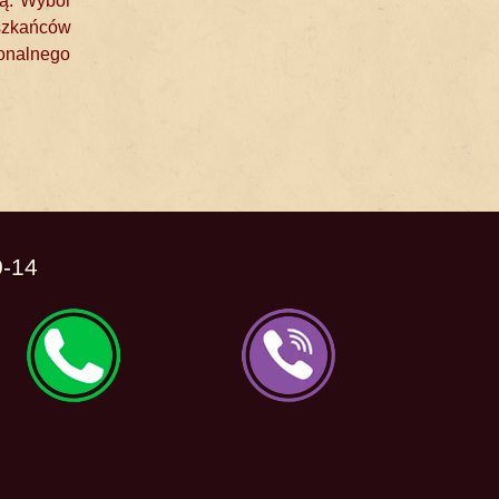
ą. Wybór
eszkańców
jonalnego
0-14