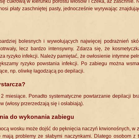
sę cukrową w kierunku porostu włosów i czeka, aż zaschnie. 
osi płaty zaschniętej pasty, jednocześnie wyrywając znajdują
jbardziej bolesnych i wywołujących najwięcej podrażnień sk
otrwały, lecz bardzo intensywny. Zdarza się, że kosmetycz
 ryzyko infekcji. Należy pamiętać, że owłosienie intymne pełn
iększamy ryzyko powstania infekcji. Po zabiegu można wsm
ce, np. oliwkę łagodzącą po depilacji.
ystarcza?
2 miesiące. Ponadto systematyczne powtarzanie depilacji braz
(włosy przerzedzają się i osłabiają).
ania do wykonania zabiegu
ocą wosku może dojść do pęknięcia naczyń krwionośnych, w 
re mają problemy ze słabymi naczynkami. Dlatego osobom z 