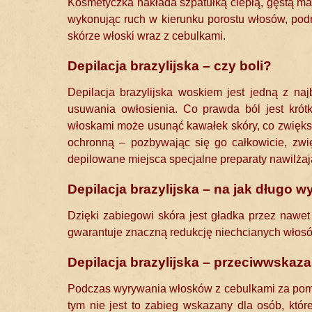
Kosmetyczka nakłada szpatułką ciepłą, gęstą ma
wykonując ruch w kierunku porostu włosów, podn
skórze włoski wraz z cebulkami.
Depilacja brazylijska – czy boli?
Depilacja brazylijska woskiem jest jedną z na
usuwania owłosienia. Co prawda ból jest krótk
włoskami może usunąć kawałek skóry, co zwiększa
ochronną – pozbywając się go całkowicie, zw
depilowane miejsca specjalne preparaty nawilżają
Depilacja brazylijska – na jak długo w
Dzięki zabiegowi skóra jest gładka przez nawet 
gwarantuje znaczną redukcję niechcianych włosów 
Depilacja brazylijska – przeciwwskaz
Podczas wyrywania włosków z cebulkami za pom
tym nie jest to zabieg wskazany dla osób, któ