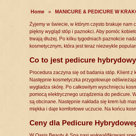
Home
»
MANICURE & PEDICURE W KRAK
Żyjemy w świecie, w którym często brakuje nam 
piękny wygląd stóp i paznokci. Aby pomóc kobiet
trwają dłużej. Po kilku tygodniach paznokcie nad
kosmetycznym, która jest teraz niezwykle popular
Co to jest pedicure hybrydowy
Procedura zaczyna się od badania stóp. Klient z k
Następnie kosmetyczka przygotowuje odświeżając
wygładza skórę. Po całkowitym wyschnięciu kosm
pomocą elektrycznego urządzenia do pedicure. W 
są obcinane. Następnie nakłada się krem lub mask
miękka i daje komfortowe uczucie. Na końcu ko
Ceny dla Pedicure Hybrydowe
W Oasis Beauty & Spa nasi wykwalifikowani spec