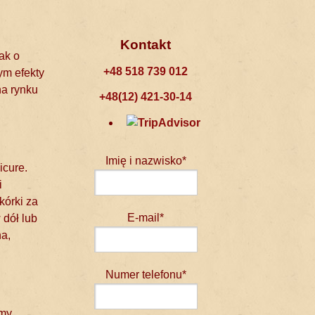
Kontakt
ak o
+48 518 739 012
ym efekty
na rynku
+48(12) 421-30-14
Imię i nazwisko*
icure.
i
kórki za
E-mail*
 dół lub
na,
Numer telefonu*
emy