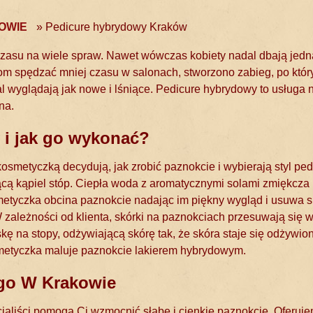
OWIE
»
Pedicure hybrydowy Kraków
czasu na wiele spraw. Nawet wówczas kobiety nadal dbają jedn
om spędzać mniej czasu w salonach, stworzono zabieg, po któr
al wyglądają jak nowe i lśniące. Pedicure hybrydowy to usługa 
na.
 i jak go wykonać?
osmetyczką decydują, jak zrobić paznokcie i wybierają styl ped
ą kąpiel stóp. Ciepła woda z aromatycznymi solami zmiękcza 
etyczka obcina paznokcie nadając im piękny wygląd i usuwa s
zależności od klienta, skórki na paznokciach przesuwają się w
ę na stopy, odżywiającą skórę tak, że skóra staje się odżywio
smetyczka maluje paznokcie lakierem hybrydowym.
go W Krakowie
jaliści pomogą Ci wzmocnić słabe i cienkie paznokcie. Oferuj