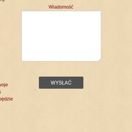
Wiadomość
woje
s
będzie