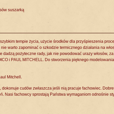
sów suszarką
ybkim tempie życia, użycie środków dla przyśpieszenia proc
 nie warto zapominać o szkodzie termicznego działania na włos
 dadzą pożyteczne rady, jak nie powodować urazy włosów, z
OICO i PAUL MITCHELL. Do stworzenia pięknego modelowania 
ul Mitchell.
okonuje cudów zwłaszcza jeśli nią pracuje fachowiec. Dobre
ń. Nasi fachowcy sprostają Państwa wymaganiom odnośnie styl