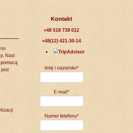
Kontakt
+48 518 739 012
+48(12) 421-30-14
esu
y. Nasi
a pomocą
Imię i nazwisko*
jest
E-mail*
izacji
Numer telefonu*