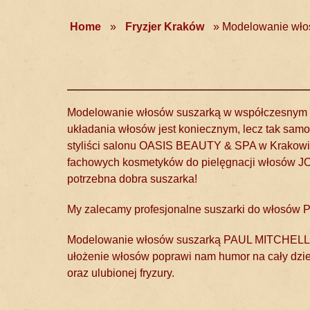
Home
»
Fryzjer Kraków
»
Modelowanie wło
Modelowanie włosów suszarką w współczesnym sz
układania włosów jest koniecznym, lecz tak samo
styliści salonu OASIS BEAUTY & SPA w Krakowie
fachowych kosmetyków do pielęgnacji włosów J
potrzebna dobra suszarka!
My zalecamy profesjonalne suszarki do włosów Pa
Modelowanie włosów suszarką PAUL MITCHELL, d
ułożenie włosów poprawi nam humor na cały dzie
oraz ulubionej fryzury.