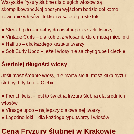
Wszystkie fryzury ślubne dla długich włosów są
skomplikowane.Najlepszym wyjściem będzie delikatne
zawijanie włosów i lekko zwisające proste loki.
● Sleek Updo – idealny do owalnego kształtu twarzy
● Vintage Curls – dla kobiet z włosami, które mogą mieć loki
● Half up – dla każdego kształtu twarzy
● Soft Curly Updo – jeżeli włosy nie są zbyt grube i ciężkie
Średniej długości włosy
Jeśli masz średnie włosy, nie martw się tu masz kilka fryzur
ślubnych tylko dla Ciebie:
● French twist – jest to świetna fryzura ślubna dla średnich
włosów
● Vintage updo – najlepszy dla owalnej twarzy
● Łagodne loki – dla każdego typu twarzy i włosów
Cena Fryzury ślubnej w Krakowie