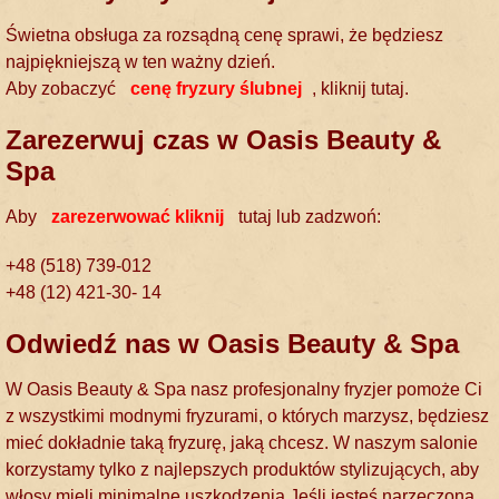
Świetna obsługa za rozsądną cenę sprawi, że będziesz
najpiękniejszą w ten ważny dzień.
Aby zobaczyć
cenę fryzury ślubnej
, kliknij tutaj.
Zarezerwuj czas w Oasis Beauty &
Spa
Aby
zarezerwować kliknij
tutaj lub zadzwoń:
+48 (518) 739-012
+48 (12) 421-30- 14
Odwiedź nas w Oasis Beauty & Spa
W Oasis Beauty & Spa nasz profesjonalny fryzjer pomoże Ci
z wszystkimi modnymi fryzurami, o których marzysz, będziesz
mieć dokładnie taką fryzurę, jaką chcesz. W naszym salonie
korzystamy tylko z najlepszych produktów stylizujących, aby
włosy mieli minimalne uszkodzenia.Jeśli jesteś narzeczoną,