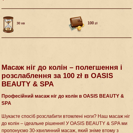
100
30 хв
zł
Масаж ніг до колін – полегшення і
розслаблення за 100 zł в OASIS
BEAUTY & SPA
Професійний масаж ніг до колін в OASIS BEAUTY &
SPA
Шукаєте спосіб розслабити втомлені ноги? Наш масаж ніг
до колін – ідеальне рішення! У OASIS BEAUTY & SPA ми
пропонуємо 30-хвилинний масаж, який зніме втому з