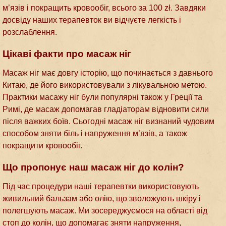
м’язів і покращить кровообіг, всього за 100 zł. Завдяки
досвіду наших терапевток ви відчуєте легкість і
розслаблення.
Цікаві факти про масаж ніг
Масаж ніг має довгу історію, що починається з давнього
Китаю, де його використовували з лікувальною метою.
Практики масажу ніг були популярні також у Греції та
Римі, де масаж допомагав гладіаторам відновити сили
після важких боїв. Сьогодні масаж ніг визнаний чудовим
способом зняти біль і напруження м’язів, а також
покращити кровообіг.
Що пропонує наш масаж ніг до колін?
Під час процедури наші терапевтки використовують
живильний бальзам або олію, що зволожують шкіру і
полегшують масаж. Ми зосереджуємося на області від
стоп до колін, що допомагає зняти напруження,