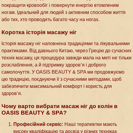
покращити кровообіг і повернути енергію втомленим
ногам. Ідеальний для людей з активним способом життя
або тих, хто проводить багато часу на ногах.
Коротка історія масажу ніг
Історія масажу ніг наповнена традиціями та лікувальними
практиками. Від давнього Китаю, через Грецію до сучасних
технік масажу, ця процедура завжди мала на меті не тільки
розслаблення, а й підтримку здоров’я і доброго
самопочуття. У OASIS BEAUTY & SPA ми продовжуємо
цю традицію, поєднуючи її з сучасними методами, щоб
забезпечити максимальний комфорт і користь для
здоров’я.
Чому варто вибрати масаж ніг до колін в
OASIS BEAUTY & SPA?
Професійний сервіс:
Наші терапевтки мають
високу кваліфікацію та досвід у різних техніках