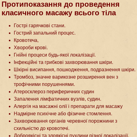
Протипоказання до проведення
класичного масажу всього тіла
Гострі гарячкові стани.
Гострий запальний процес.
Кровотеча,
Хвороби крові.
Гнійні процеси будь-якої локалізації.
Інфекційні та грибкові захворювання шкіри.
Шкірні висипання, пошкодження, подразнення шкіри.
Тромбоз, значне варикозне розширення вен з
трофічними порушеннями.
Атеросклероз периферичних судин
Запалення лімфатичних вузлів, судин.
Алергія на масажні олії і препарати для масажу
Надмірне психічне або фізичне стомлення.
Захворювання органів черевної порожнини з
схильністю до кровотечі.
Доброякісні та злоякісні пухлини різної локалізації.