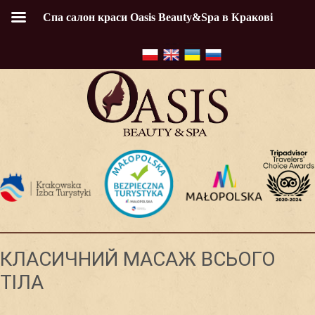
Спа салон краси Oasis Beauty&Spa в Кракові
КЛАСИЧНИЙ МАСАЖ ВСЬОГО
ТІЛА