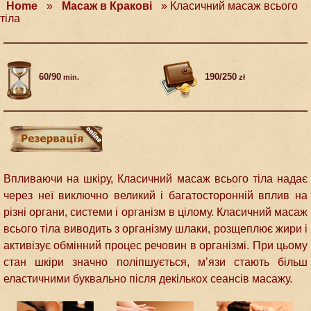
Home
»
Масаж в Кракові
»
Класичний масаж всього
тіла
60/90
190/250
min.
zł
Впливаючи на шкіру, Класичний масаж всього тіла надає
через неї виключно великий і багатосторонній вплив на
різні органи, системи і організм в цілому. Класичний масаж
всього тіла виводить з організму шлаки, розщеплює жири і
активізує обмінний процес речовин в організмі. При цьому
стан шкіри значно поліпшується, м’язи стають більш
еластичними буквально після декількох сеансів масажу.