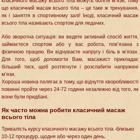
класичного масажу всього тіла можуть боліти м’язи, тому
що класичний масаж всього тіла – це таке ж тренування,
як і заняття в спортивному залі! Іноді, класичний масаж
всього тіла називають спортом для ледачих.
Або зворотна ситуація: ви ведете активний спосіб життя,
займаєтеся спортом або у вас робота, пов’язана з
фізичною працею. Ви відчуваєте напругу і біль в м’язах.
Для того, щоб допомогти Вам, масажист прикладає
більший тиск, щоб розтягнути і розслабити напружені
м’язи.
Хороша новина полягає в тому, що відчуття хворобливості
повинні пройти через 24-72 години незалежно від того, як
вони були придбані.
Як часто можна робити класичний масаж
всього тіла
Тривалість курсу класичного масажу всього тіла -близько
10-12 процедур, щодня або через один день.