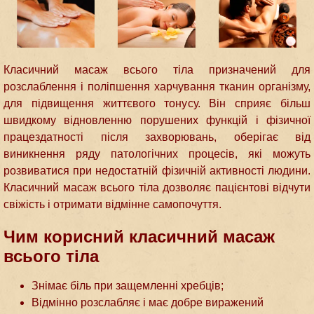
Класичний масаж всього тіла призначений для
розслаблення і поліпшення харчування тканин організму,
для підвищення життєвого тонусу. Він сприяє більш
швидкому відновленню порушених функцій і фізичної
працездатності після захворювань, оберігає від
виникнення ряду патологічних процесів, які можуть
розвиватися при недостатній фізичній активності людини.
Класичний масаж всього тіла дозволяє пацієнтові відчути
свіжість і отримати відмінне самопочуття.
Чим корисний класичний масаж
всього тіла
Знімає біль при защемленні хребців;
Відмінно розслабляє і має добре виражений