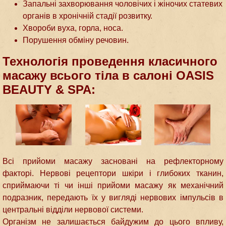
Запальні захворювання чоловічих і жіночих статевих
органів в хронічній стадії розвитку.
Хвороби вуха, горла, носа.
Порушення обміну речовин.
Технологія проведення класичного
масажу всього тіла в салоні OASIS
BEAUTY & SPA:
Всі прийоми масажу засновані на рефлекторному
факторі. Нервові рецептори шкіри і глибоких тканин,
сприймаючи ті чи інші прийоми масажу як механічний
подразник, передають їх у вигляді нервових імпульсів в
центральні відділи нервової системи.
Організм не залишається байдужим до цього впливу,