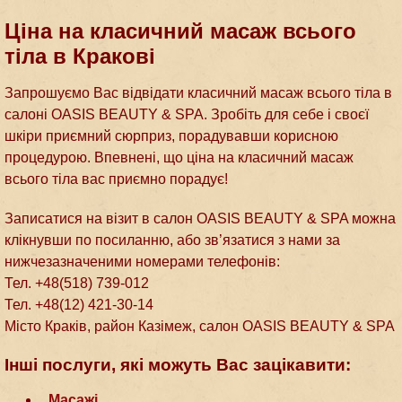
Ціна на класичний масаж всього
тіла в Кракові
Запрошуємо Вас відвідати класичний масаж всього тіла в
салоні OASIS BEAUTY & SPA. Зробіть для себе і своєї
шкіри приємний сюрприз, порадувавши корисною
процедурою. Впевнені, що ціна на класичний масаж
всього тіла вас приємно порадує!
Записатися на візит в салон OASIS BEAUTY & SPA можна
клікнувши по посиланню, або зв’язатися з нами за
нижчезазначеними номерами телефонів:
Тел. +48(518) 739-012
Тел. +48(12) 421-30-14
Місто Краків, район Казімеж, салон OASIS BEAUTY & SPA
Інші послуги, які можуть Вас зацікавити:
Масажі