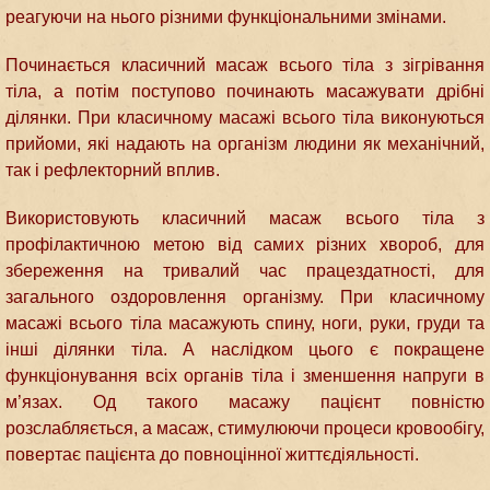
реагуючи на нього різними функціональними змінами.
Починається класичний масаж всього тіла з зігрівання
тіла, а потім поступово починають масажувати дрібні
ділянки. При класичному масажі всього тіла виконуються
прийоми, які надають на організм людини як механічний,
так і рефлекторний вплив.
Використовують класичний масаж всього тіла з
профілактичною метою від самих різних хвороб, для
збереження на тривалий час працездатності, для
загального оздоровлення організму. При класичному
масажі всього тіла масажують спину, ноги, руки, груди та
інші ділянки тіла. А наслідком цього є покращене
функціонування всіх органів тіла і зменшення напруги в
м’язах. Од такого масажу пацієнт повністю
розслабляється, а масаж, стимулюючи процеси кровообігу,
повертає пацієнта до повноцінної життєдіяльності.