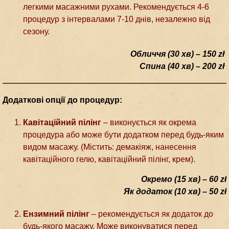
легкими масажними рухами. Рекомендується 4-6
процедур з інтервалами 7-10 днів, незалежно від
сезону.
Обличчя (30 хв) – 150 zł
Спина (40 хв) – 200 zł
Додаткові опції до процедур:
Кавітаційний пілінг
– виконується як окрема
процедура або може бути додатком перед будь-яким
видом масажу. (Містить: демакіяж, нанесення
кавітаційного гелю, кавітаційний пілінг, крем).
Окремо (15 хв) – 60 zł
Як додаток (10 хв) – 50 zł
Ензимний пілінг
– рекомендується як додаток до
будь-якого масажу. Може виконуватися перед