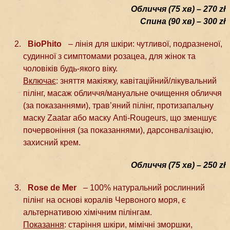
Обличчя (75 хв) – 270 zł
Спина (90 хв) – 300 zł
BioPhito
– лінія для шкіри: чутливої, подразненої,
судинної з симптомами розацеа, для жінок та
чоловіків будь-якого віку.
Включає
: зняття макіяжу, кавітаційний/лікувальний
пілінг, масаж обличчя/мануальне очищення обличчя
(за показаннями), трав’яний пілінг, протизапальну
маску Zaatar або маску Anti-Rougeurs, що зменшує
почервоніння (за показаннями), дарсонвалізацію,
захисний крем.
Обличчя (75 хв) – 250 zł
Rose de Mer
– 100% натуральний рослинний
пілінг на основі коралів Червоного моря, є
альтернативою хімічним пілінгам.
Показання
: старіння шкіри, мімічні зморшки,