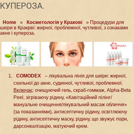
КУПЕРОЗА.
Home
»
Косметологія у Краковi
»
Процедури для
шкіри в Кракрві: жирної, проблемної, чутливої, з ознаками
акне і купероза.
COMODEX
– лікувальна лінія для шкіри: жирної,
схильної до акне, судинної, чутливої, проблемної.
Включає
: очищуючий гель, скраб-гоммаж, Alpha-Beta
Peel, зігріваючу рідину, «Кавітаційний пілінг/
мануальне очищення/лікувальний масаж обличчя»
(за показаннями), антисептичну рідину, освітлюючу
рідину, антисептичну маску, рідину, що звужує пори,
дарсонвалізацію, матуючий крем.