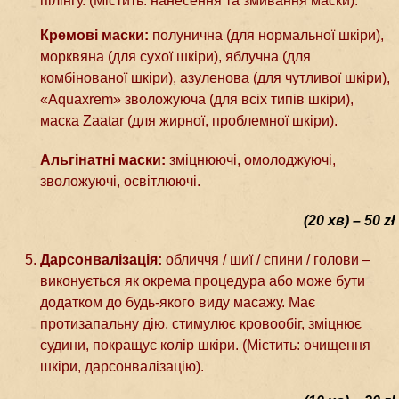
пілінгу. (Містить: нанесення та змивання маски).
Кремові маски:
полунична (для нормальної шкіри),
морквяна (для сухої шкіри), яблучна (для
комбінованої шкіри), азуленова (для чутливої шкіри),
«Aquaxrem» зволожуюча (для всіх типів шкіри),
маска Zaatar (для жирної, проблемної шкіри).
Альгінатні маски:
зміцнюючі, омолоджуючі,
зволожуючі, освітлюючі.
(20 хв) – 50 zł
Дарсонвалізація:
обличчя / шиї / спини / голови –
виконується як окрема процедура або може бути
додатком до будь-якого виду масажу. Має
протизапальну дію, стимулює кровообіг, зміцнює
судини, покращує колір шкіри. (Містить: очищення
шкіри, дарсонвалізацію).