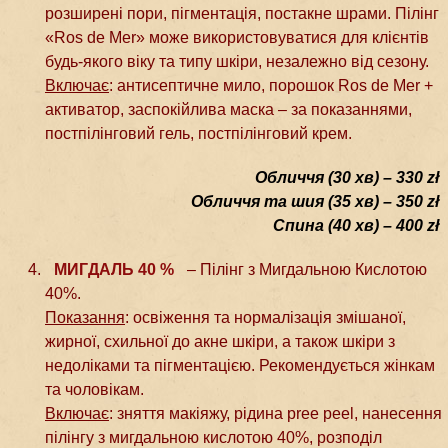
розширені пори, пігментація, постакне шрами. Пілінг
«Ros de Mer» може використовуватися для клієнтів
будь-якого віку та типу шкіри, незалежно від сезону.
Включає
: антисептичне мило, порошок Ros de Mer +
активатор, заспокійлива маска – за показаннями,
постпілінговий гель, постпілінговий крем.
Обличчя (30 хв) – 330 zł
Обличчя та шия (35 хв) – 350 zł
Спина (40 хв) – 400 zł
МИГДАЛЬ 40 %
– Пілінг з Мигдальною Кислотою
40%.
Показання
: освіження та нормалізація змішаної,
жирної, схильної до акне шкіри, а також шкіри з
недоліками та пігментацією. Рекомендується жінкам
та чоловікам.
Включає
: зняття макіяжу, рідина pree peel, нанесення
пілінгу з мигдальною кислотою 40%, розподіл