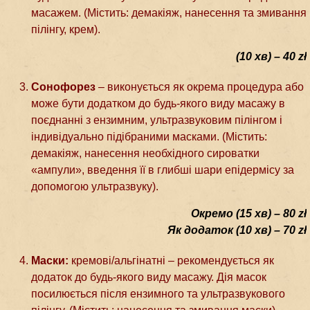
масажем. (Містить: демакіяж, нанесення та змивання
пілінгу, крем).
(10 хв) – 40 zł
Сонофорез
– виконується як окрема процедура або
може бути додатком до будь-якого виду масажу в
поєднанні з ензимним, ультразвуковим пілінгом і
індивідуально підібраними масками. (Містить:
демакіяж, нанесення необхідного сироватки
«ампули», введення її в глибші шари епідермісу за
допомогою ультразвуку).
Окремо (15 хв) – 80 zł
Як додаток (10 хв) – 70 zł
Маски:
кремові/альгінатні – рекомендується як
додаток до будь-якого виду масажу. Дія масок
посилюється після ензимного та ультразвукового