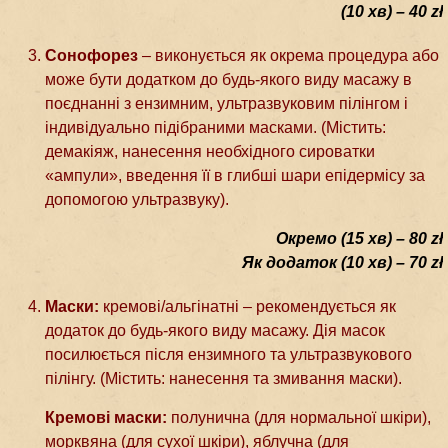
(10 хв) – 40 zł
Сонофорез
– виконується як окрема процедура або
може бути додатком до будь-якого виду масажу в
поєднанні з ензимним, ультразвуковим пілінгом і
індивідуально підібраними масками. (Містить:
демакіяж, нанесення необхідного сироватки
«ампули», введення її в глибші шари епідермісу за
допомогою ультразвуку).
Окремо (15 хв) – 80 zł
Як додаток (10 хв) – 70 zł
Маски:
кремові/альгінатні – рекомендується як
додаток до будь-якого виду масажу. Дія масок
посилюється після ензимного та ультразвукового
пілінгу. (Містить: нанесення та змивання маски).
Кремові маски:
полунична (для нормальної шкіри),
морквяна (для сухої шкіри), яблучна (для