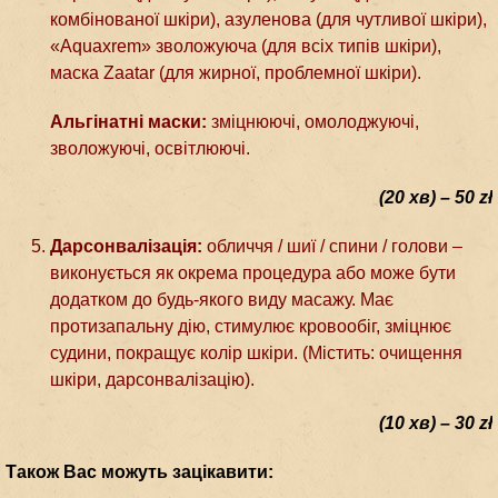
комбінованої шкіри), азуленова (для чутливої шкіри),
«Aquaxrem» зволожуюча (для всіх типів шкіри),
маска Zaatar (для жирної, проблемної шкіри).
Альгінатні маски:
зміцнюючі, омолоджуючі,
зволожуючі, освітлюючі.
(20 хв) – 50 zł
Дарсонвалізація:
обличчя / шиї / спини / голови –
виконується як окрема процедура або може бути
додатком до будь-якого виду масажу. Має
протизапальну дію, стимулює кровообіг, зміцнює
судини, покращує колір шкіри. (Містить: очищення
шкіри, дарсонвалізацію).
(10 хв) – 30 zł
Також Вас можуть зацікавити: