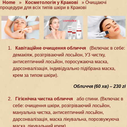
Home
»
Косметологія у Краковi
»
Очищаючі
процедури для всіх типів шкіри в Кракові
Кавітаційне очищення обличчя
(Включає в себе:
демакіяж, розігріваючий лосьйон, УЗ чистку,
антисептичний лосьйон, поросужаюча маска,
дарсонвалізація, індивідуально підібрана маска,
крем за типом шкіри).
Обличчя (60 хв) – 230 zł
Гігієнічна чистка обличчя
або спини. (Включає в
себе: очищення шкіри, розігріваючий лосьйон,
мануальна чистка, антисептичний лосьйон,
дарсонвалізація, маска лікувальна, порозвужуюча
маска, лікувальний крем).