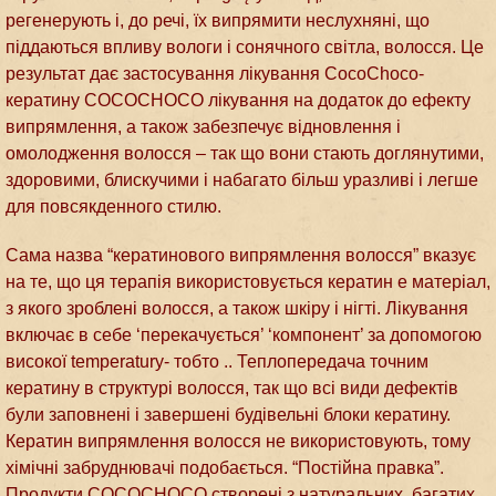
регенерують і, до речі, їх випрямити неслухняні, що
піддаються впливу вологи і сонячного світла, волосся. Це
результат дає застосування лікування CocoChoco-
кератину COCOCHOCO лікування на додаток до ефекту
випрямлення, а також забезпечує відновлення і
омолодження волосся – так що вони стають доглянутими,
здоровими, блискучими і набагато більш уразливі і легше
для повсякденного стилю.
Сама назва “кератинового випрямлення волосся” вказує
на те, що ця терапія використовується кератин е матеріал,
з якого зроблені волосся, а також шкіру і нігті. Лікування
включає в себе ‘перекачується’ ‘компонент’ за допомогою
високої temperatury- тобто .. Теплопередача точним
кератину в структурі волосся, так що всі види дефектів
були заповнені і завершені будівельні блоки кератину.
Кератин випрямлення волосся не використовують, тому
хімічні забруднювачі подобається. “Постійна правка”.
Продукти COCOCHOCO створені з натуральних, багатих