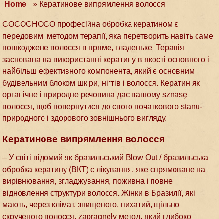
Home
»
Кератинове випрямлення волосся
COCOCHOCO професійна обробка кератином є
передовим методом терапії, яка перетворить навіть саме
пошкоджене волосся в пряме, гладеньке. Терапія
заснована на використанні кератину в якості основного і
найбільш ефективного компонента, який є основним
будівельним блоком шкіри, нігтів і волосся. Кератин як
органічне і природне речовина дає вашому sznasę
волосся, щоб повернутися до свого початкового stanu-
природного і здорового зовнішнього вигляду.
Кератинове випрямлення волосся
– У світі відомий як бразильський Blow Out / бразильська
обробка кератину (ВКТ) є лікування, яке спрямоване на
вирівнювання, згладжування, поживна і повне
відновлення структури волосся. Жінки в Бразилії, які
мають, через клімат, знищеного, пихатий, щільно
скрученого волосся, zapragnęły метод, який глибоко