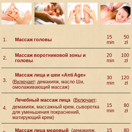
15
50
1.
Массаж головы
min
zł
Массаж воротниковой зоны и
20
100
2.
головы
min
zł
Массаж лица и шеи «Anti Age»
30
120
3.
(
Включает
: демакияж, масло Ши,
min
zł
омолаживающий массаж)
Лечебный массаж лица
(
Включает
:
15
80
демакияж, массажный крем, сыворотка
4.
min
zł
для уменьшения покраснений,
матирующий крем)
Массаж лица медовый
(демакияж,
15
80