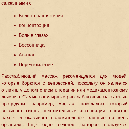
связанными с:
Боли от напряжения
Концентрация
Боли в глазах
Бессонница
Апатия
Переутомление
Расслабляющий массаж рекомендуется для людей,
которые борются с депрессией, поскольку он является
отличным дополнением к терапии или медикаментозному
лечению. Самые популярные расслабляющие массажные
процедуры, например, массаж шоколадом, который
вызывает очень положительные ассоциации, приятно
пахнет и оказывает положительное влияние на весь
организм. Еще одно лечение, которое пользуется