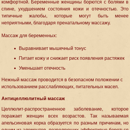
комфортной. Беременные женщины борются с болями в
спине, ухудшением состояния кожи и отечностью. Это
типичные жалобы, которые могут быть менее
неприятными, благодаря пренатальному массажу.
Массаж для беременных:
Выравнивает мышечный тонус
Питает кожу и снижает риск появления растяжек
Уменьшает отечность
Нежный массаж проводится в безопасном положении с
использованием расслабляющих, питательных масел.
Антицеллюлитный массаж
Целлюлит-распространенное заболевание, которое
поражает женщин всех возрастов. Так называемая
апельсиновая корка образуется по разным причинам, но
одним из элементов, позволяющих эффективно бороться