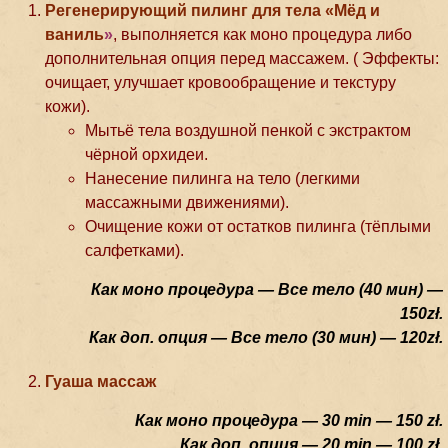
Регенерирующий пилинг для тела «Мёд и
ваниль
»
, выполняется как моно процедура либо
дополнительная опция перед массажем. ( Эффекты:
очищает, улучшает кровообращение и текстуру
кожи).
Мытьё тела воздушной пенкой с экстрактом
чёрной орхидеи.
Нанесение пилинга на тело (легкими
массажными движениями).
Очищение кожи от остатков пилинга (тёплыми
салфетками).
Как моно процедура — Все тело (40 мин) —
150zł.
Как доп. опция — Все тело (30 мин) — 120zł.
Гуаша массаж
Как моно процедура — 30 min — 150 zł.
Как доп. опция — 20 min — 100 zł.