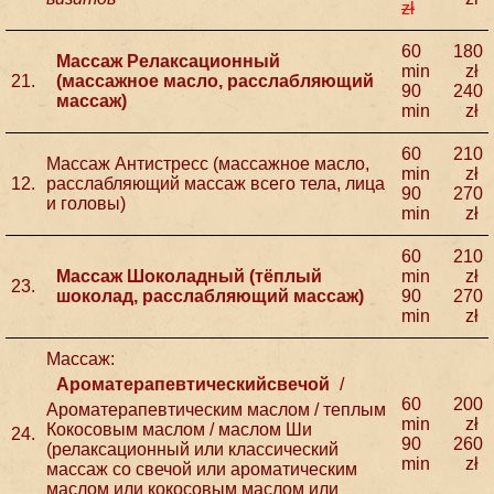
zł
60
180
Массаж Релаксационный
min
zł
21.
(массажное масло, расслабляющий
90
240
массаж)
min
zł
60
210
Массаж Антистресс (массажное масло,
min
zł
12.
расслабляющий массаж всего тела, лица
90
270
и головы)
min
zł
60
210
Массаж Шоколадный (тёплый
min
zł
23.
шоколад, расслабляющий массаж)
90
270
min
zł
Массаж:
Ароматерапевтическийсвечой
/
60
200
Ароматерапевтическим маслом / теплым
min
zł
Кокосовым маслом / маслом Ши
24.
90
260
(релаксационный или классический
min
zł
массаж со свечой или ароматическим
маслом или кокосовым маслом или