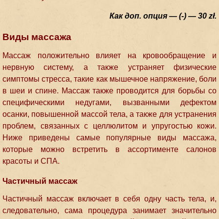
Как доп. опция — (-) — 30 zł.
Виды массажа
Массаж положительно влияет на кровообращение и
нервную систему, а также устраняет физические
симптомы стресса, такие как мышечное напряжение, боли
в шеи и спине. Массаж также проводится для борьбы со
специфическими недугами, вызванными дефектом
осанки, повышенной массой тела, а также для устранения
проблем, связанных с целлюлитом и упругостью кожи.
Ниже приведены самые популярные виды массажа,
которые можно встретить в ассортименте салонов
красоты и СПА.
Частичный массаж
Частичный массаж включает в себя одну часть тела, и,
следовательно, сама процедура занимает значительно