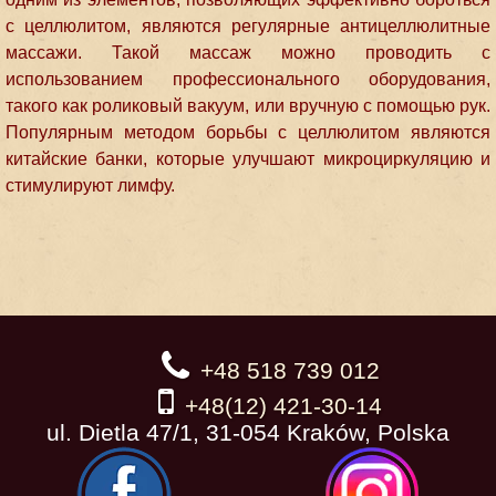
с целлюлитом, являются регулярные антицеллюлитные
массажи. Такой массаж можно проводить с
использованием профессионального оборудования,
такого как роликовый вакуум, или вручную с помощью рук.
Популярным методом борьбы с целлюлитом являются
китайские банки, которые улучшают микроциркуляцию и
стимулируют лимфу.
+48 518 739 012
+48(12) 421-30-14
ul. Dietla 47/1, 31-054 Kraków, Polska