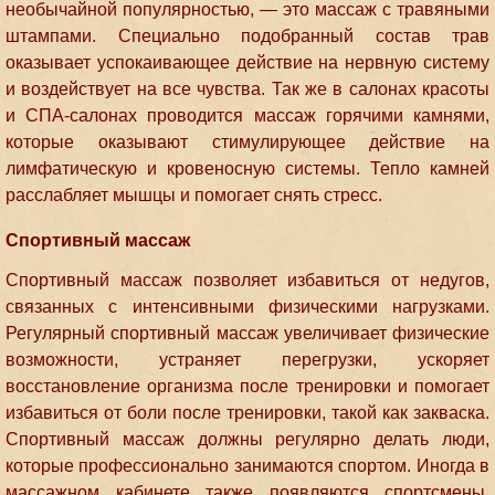
необычайной популярностью, — это массаж с травяными
штампами. Специально подобранный состав трав
оказывает успокаивающее действие на нервную систему
и воздействует на все чувства. Так же в салонах красоты
и СПА-салонах проводится массаж горячими камнями,
которые оказывают стимулирующее действие на
лимфатическую и кровеносную системы. Тепло камней
расслабляет мышцы и помогает снять стресс.
Спортивный массаж
Спортивный массаж позволяет избавиться от недугов,
связанных с интенсивными физическими нагрузками.
Регулярный спортивный массаж увеличивает физические
возможности, устраняет перегрузки, ускоряет
восстановление организма после тренировки и помогает
избавиться от боли после тренировки, такой как закваска.
Спортивный массаж должны регулярно делать люди,
которые профессионально занимаются спортом. Иногда в
массажном кабинете также появляются спортсмены,