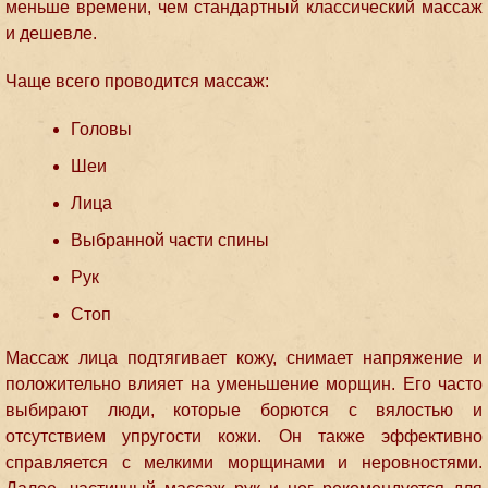
меньше времени, чем стандартный классический массаж
и дешевле.
Чаще всего проводится массаж:
Головы
Шеи
Лица
Выбранной части спины
Рук
Стоп
Массаж лица подтягивает кожу, снимает напряжение и
положительно влияет на уменьшение морщин. Его часто
выбирают люди, которые борются с вялостью и
отсутствием упругости кожи. Он также эффективно
справляется с мелкими морщинами и неровностями.