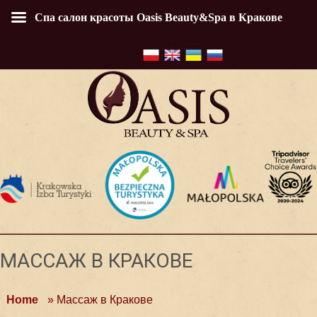
Спа салон красоты Oasis Beauty&Spa в Кракове
МАССАЖ В КРАКОВЕ
Home
»
Массаж в Кракове