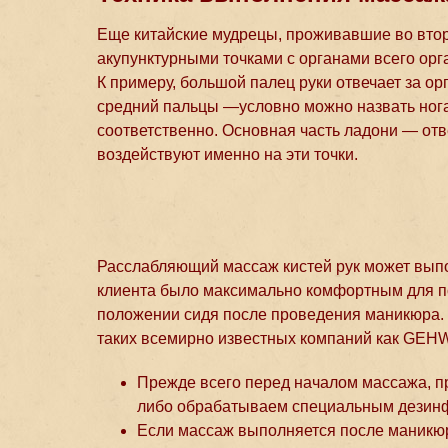
Еще китайские мудрецы, проживавшие во втор
акупунктурными точками с органами всего орг
К примеру, большой палец руки отвечает за 
средний пальцы —условно можно назвать ног
соответственно. Основная часть ладони — от
воздействуют именно на эти точки.
Расслабляющий массаж кистей рук может выпол
клиента было максимально комфортным для п
положении сидя после проведения маникюра.
таких всемирно известных компаний как GEHWO
Прежде всего перед началом массажа, п
либо обрабатываем специальным дезинф
Если массаж выполняется после маникюр