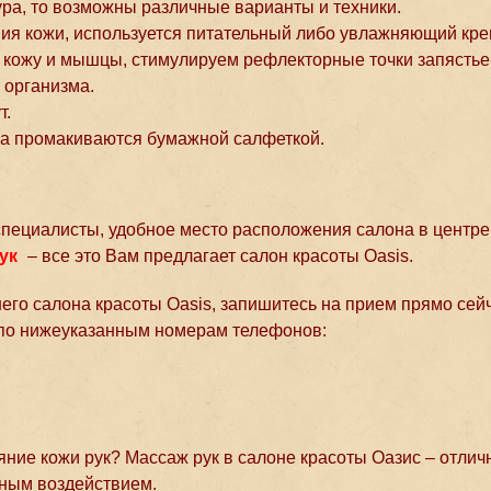
ура, то возможны различные варианты и техники.
ния кожи, используется питательный либо увлажняющий кре
а кожу и мышцы, стимулируем рефлекторные точки запястье
 организма.
т.
ма промакиваются бумажной салфеткой.
пециалисты, удобное место расположения салона в центре
ук
– все это Вам предлагает салон красоты Oasis.
его салона красоты Oasis, запишитесь на прием прямо сейч
и по нижеуказанным номерам телефонов:
яние кожи рук? Массаж рук в салоне красоты Оазис – отлич
бным воздействием.