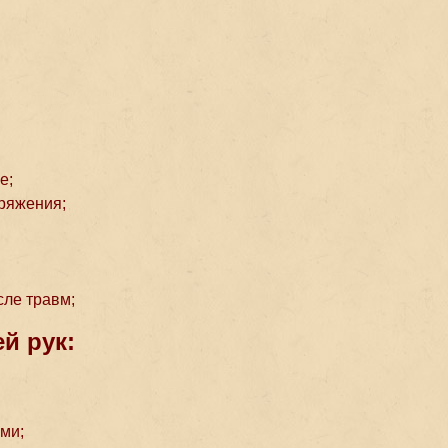
е;
ряжения;
сле травм;
й рук:
ми;