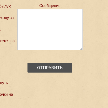
Сообщение
 былую
ходу за
,
жется на
нуть
очки на