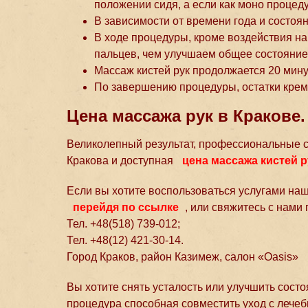
положении сидя, а если как моно процед
В зависимости от времени года и состоя
В ходе процедуры, кроме воздействия н
пальцев, чем улучшаем общее состояние
Массаж кистей рук продолжается 20 мину
По завершению процедуры, остатки кре
Цена массажа рук в Кракове.
Великолепный результат, профессиональные с
Кракова и доступная
цена массажа кистей р
Если вы хотите воспользоваться услугами наш
перейдя по ссылке
, или свяжитесь с нам
Тел. +48(518) 739-012;
Тел. +48(12) 421-30-14.
Город Краков, район Казимеж, салон «Oasis»
Вы хотите снять усталость или улучшить состо
процедура способная совместить уход с лече