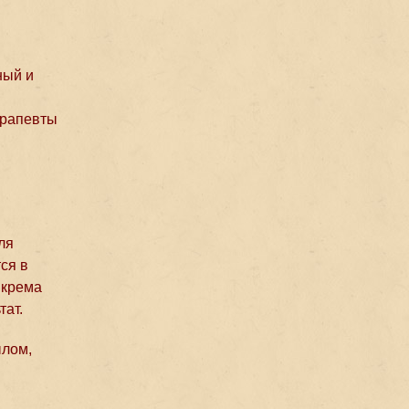
ный и
ерапевты
ля
ся в
 крема
тат.
ылом,