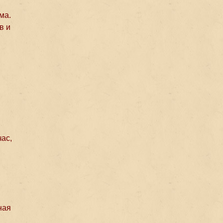
ма.
в и
ас,
ная