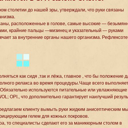
ом столетии до нашей эры, утверждали, что руки связаны
анизма.
органы, расположенные в голове, самые высокие — безымян
ами, крайние пальцы —мизинец и указательный — руками
вечает за внутренние органы нашего организма. Рефлексот
няться как сидя ,так и лёжа, главное , что бы положение д
олного релакса во время процедуры.Чаще всего выполняет
 Обязательно используются питательные или увлажняющие
L; OPI., что дополнительно гарантирует наилучший резуль
редлагаем клиенту вымыть руки жидким анисептическим м
ицирующим гелем для кожных покровов.
а, то специалисты сделают его за маникюрным столом в