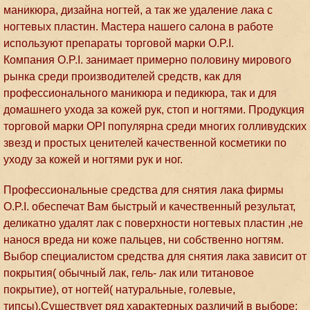
маникюра, дизайна ногтей, а так же удаление лака с
ногтевых пластин. Мастера нашего салона в работе
используют препараты торговой марки O.P.I.
Компания O.P.I. занимает примерно половину мирового
рынка среди производителей средств, как для
профессионального маникюра и педикюра, так и для
домашнего ухода за кожей рук, стоп и ногтями. Продукция
торговой марки OPI популярна среди многих голливудских
звезд и простых ценителей качественной косметики по
уходу за кожей и ногтями рук и ног.
Профессиональные средства для снятия лака фирмы
O.P.I. обеспечат Вам быстрый и качественный результат,
деликатно удалят лак с поверхности ногтевых пластин ,не
нанося вреда ни коже пальцев, ни собственно ногтям.
Выбор специалистом средства для снятия лака зависит от
покрытия( обычный лак, гель- лак или титановое
покрытие), от ногтей( натуральные, голевые,
типсы).Существует ряд характерных различий в выборе: