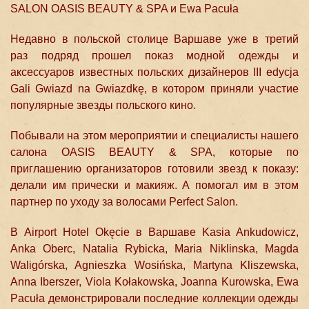
SALON OASIS BEAUTY & SPA и Ewa Pacuła
Недавно в польской столице Варшаве уже в третий
раз подряд прошел показ модной одежды и
аксессуаров известных польских дизайнеров ІІІ edycja
Gali Gwiazd na Gwiazdkę, в котором приняли участие
популярные звезды польского кино.
Побывали на этом мероприятии и специалисты нашего
салона OASIS BEAUTY & SPA, которые по
приглашению организаторов готовили звезд к показу:
делали им прически и макияж. А помогал им в этом
партнер по уходу за волосами Perfect Salon.
В Airport Hotel Okęcie в Варшаве Kasia Ankudowicz,
Anka Oberc, Natalia Rybicka, Maria Niklinska, Magda
Waligórska, Agnieszka Wosińska, Martyna Kliszewska,
Anna Iberszer, Viola Kołakowska, Joanna Kurowska, Ewa
Pacuła демонстрировали последние коллекции одежды