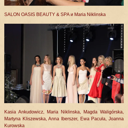
SALON OASIS BEAUTY & SPA и Maria Niklinska
Kasia Ankudowicz, Maria Niklinska, Magda Waligórska,
Martyna Kliszewska, Anna Iberszer, Ewa Pacuła, Joanna
Kurowska