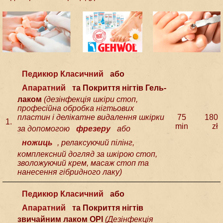
Педикюр Класичний
або
Апаратний
та Покриття нігтів Гель-
лаком
(д
езінфекція шкіри стоп,
професійна обробка нігтьових
пластин і делікатне видалення шкірки
75
180
1.
min
zł
за допомогою
фрезеру
або
ножиць
, релаксуючий пілінг,
комплексний догляд за шкірою стоп,
зволожуючий крем, масаж стоп та
нанесення гібридного лаку
)
Педикюр Класичний
або
Апаратний
та Покриття нігтів
звичайним лаком OPI
(
Дезінфекція