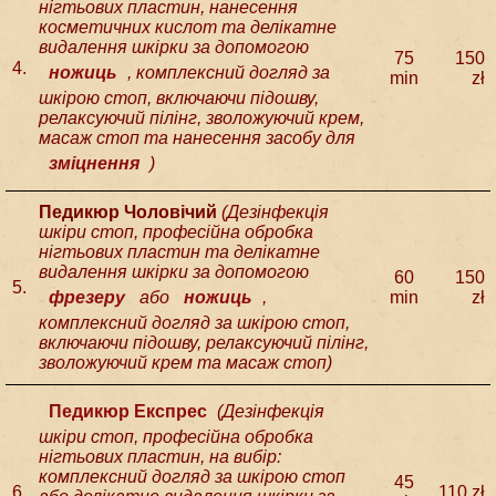
нігтьових пластин, нанесення
косметичних кислот та делікатне
видалення шкірки за допомогою
75
150
4.
ножиць
, комплексний догляд за
min
zł
шкірою стоп, включаючи підошву,
релаксуючий пілінг, зволожуючий крем,
масаж стоп та нанесення засобу для
зміцнення
)
Педикюр Чоловічий
(
Дезінфекція
шкіри стоп, професійна обробка
нігтьових пластин та делікатне
видалення шкірки за допомогою
60
150
5.
фрезеру
або
ножиць
,
min
zł
комплексний догляд за шкірою стоп,
включаючи підошву, релаксуючий пілінг,
зволожуючий крем та масаж стоп
)
Педикюр Експрес
(
Дезінфекція
шкіри стоп, професійна обробка
нігтьових пластин, на вибір:
комплексний догляд за шкірою стоп
45
6.
110 zł