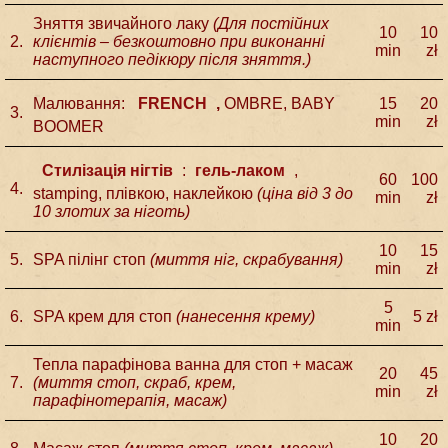
Зняття звичайного лаку
(Для постійних
10
10
2.
клієнтів – безкоштовно при виконанні
min
zł
наступного педікюру після зняття.)
Малювання:
FRENCH
,
OMBRE, BABY
15
20
3.
min
zł
BOOMER
Стилізація нігтів
:
гель-лаком
,
60
100
4.
stamping, плівкою, наклейкою
(
ціна від 3 до
min
zł
10 злотих за ніготь
)
10
15
5.
SPA пілінг стоп
(миття ніг, скрабування)
min
zł
5
6.
SPA крем для стоп
(нанесення крему)
5 zł
min
Тепла парафінова ванна для стоп + масаж
20
45
7.
(миття стоп, скраб, крем,
min
zł
парафінотерапія, масаж)
10
20