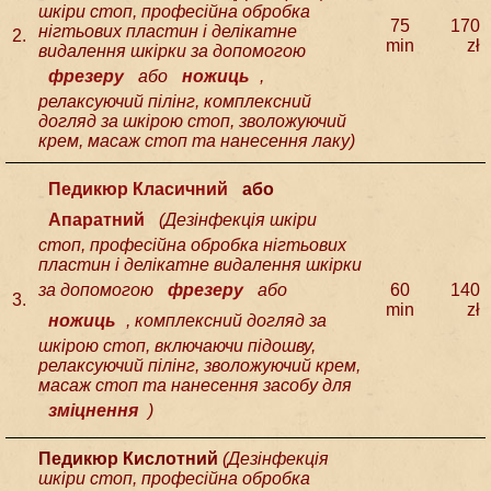
шкіри стоп, професійна обробка
75
170
нігтьових пластин і делікатне
2.
min
zł
видалення шкірки за допомогою
фрезеру
або
ножиць
,
релаксуючий пілінг, комплексний
догляд за шкірою стоп, зволожуючий
крем, масаж стоп та нанесення лаку
)
Педикюр Класичний
або
Апаратний
(
Дезінфекція шкіри
стоп, професійна обробка нігтьових
пластин і делікатне видалення шкірки
за допомогою
фрезеру
або
60
140
3.
min
zł
ножиць
, комплексний догляд за
шкірою стоп, включаючи підошву,
релаксуючий пілінг, зволожуючий крем,
масаж стоп та нанесення засобу для
зміцнення
)
Педикюр Кислотний
(
Дезінфекція
шкіри стоп, професійна обробка