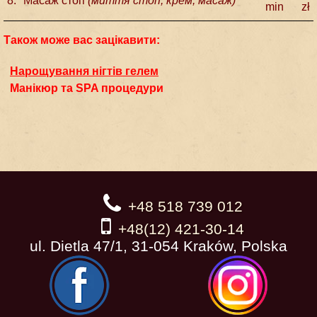
8.
Масаж стоп
(миття стоп, крем, масаж)
min
zł
Також може вас зацікавити:
Нарощування нігтів гелем
Манікюр та SPA процедури
+48 518 739 012
+48(12) 421-30-14
ul. Dietla 47/1, 31-054 Kraków, Polska