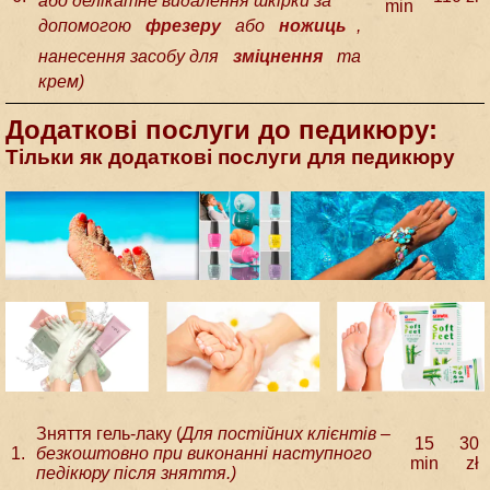
або делікатне видалення шкірки за
min
допомогою
фрезеру
або
ножиць
,
нанесення засобу для
зміцнення
та
крем
)
Додатковi послуги до педикюру:
Тільки як додатковi послуги для педикюру
Зняття гель-лаку (
Для постійних клієнтів –
15
30
1.
безкоштовно при виконанні наступного
min
zł
педікюру після зняття.
)