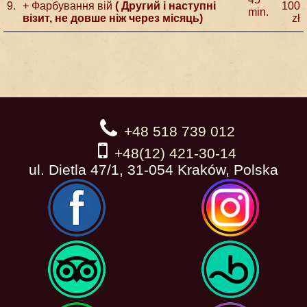
9.
+ Фарбування вій
( Другий і наступні
100
min.
візит, не довше ніж через місяць)
zł
+48 518 739 012
+48(12) 421-30-14
ul. Dietla 47/1, 31-054 Kraków, Polska