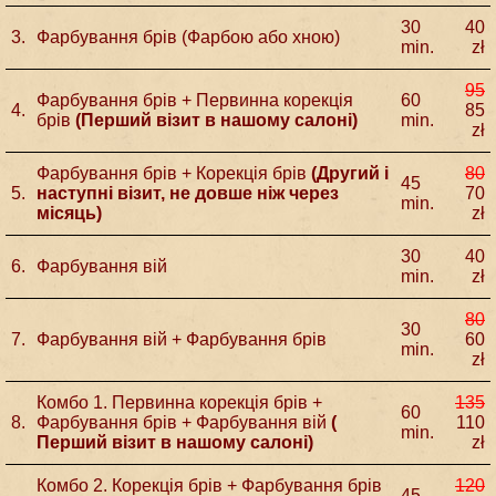
30
40
3.
Фарбування брів (Фарбою або хною)
min.
zł
95
Фарбування брів + Первинна корекція
60
4.
85
брів
(Перший візит в нашому салоні)
min.
zł
Фарбування брів + Корекція брів
(Другий і
80
45
5.
наступні візит, не довше ніж через
70
min.
місяць)
zł
30
40
6.
Фарбування вій
min.
zł
80
30
7.
Фарбування вій + Фарбування брів
60
min.
zł
Комбо 1. Первинна корекція брів +
135
60
8.
Фарбування брів + Фарбування вій
(
110
min.
Перший візит в нашому салоні)
zł
Комбо 2. Корекція брів + Фарбування брів
120
45