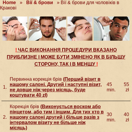
Home
»
Вії & брови
»
Вії & брови для чоловіків в
Кракові
!
ЧАС ВИКОНАННЯ ПРОЦЕДУРИ ВКАЗАНО
ПРИБЛИЗНЕ І МОЖЕ БУТИ ЗМІНЕНО ЯК В БІЛЬШУ
СТОРОНУ, ТАК І В МЕНШУ
!
Первинна корекція брів
(Перший візит в
нашому салоні. Другий і наступні візит,
45
55
1.
не довше ніж через місяць, буде
min.
zł
коштувати 40 zł)
Корекція брів
(Виконується воском або
пінцетом, або тим і іншим. Для тих хто в
30
40
2.
нашому салоні другий і більше разів з
min.
zł
інтервалом візиту не більше ніж
місяць)