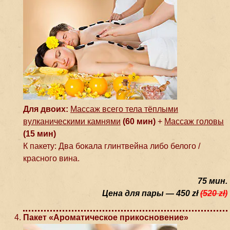
Для двоих:
Массаж всего тела тёплыми
вулканическими камнями
(60 мин)
+
Массаж головы
(15 мин)
К пакету: Два бокала глинтвейна либо белого /
красного вина.
75 мин.
Цена для пары
— 450 zł
(520 zł)
Пакет «Ароматическое прикосновение»