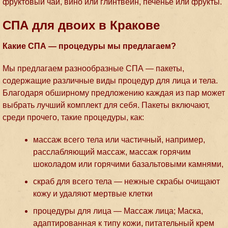
фруктовый чай, вино или глинтвейн, печенье или фрукты.
СПА для двоих в Кракове
Какие СПА — процедуры мы предлагаем?
Мы предлагаем разнообразные СПА — пакеты,
содержащие различные виды процедур для лица и тела.
Благодаря обширному предложению каждая из пар может
выбрать лучший комплект для себя. Пакеты включают,
среди прочего, такие процедуры, как:
массаж всего тела или частичный, например,
расслабляющий массаж, массаж горячим
шоколадом или горячими базальтовыми камнями,
скраб для всего тела — нежные скрабы очищают
кожу и удаляют мертвые клетки
процедуры для лица — Массаж лица; Маска,
адаптированная к типу кожи, питательный крем