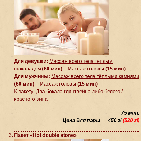
Для девушки:
Массаж всего тела тёплым
шоколадом
(60 мин)
+
Массаж головы
(15 мин)
Для мужчины:
Массаж всего тела тёплыми камнями
(60 мин)
+
Массаж головы
(15 мин)
К пакету: Два бокала глинтвейна либо белого /
красного вина.
75 мин.
Цена для пары — 450 zł
(520 zł)
Пакет «Hot double stone»