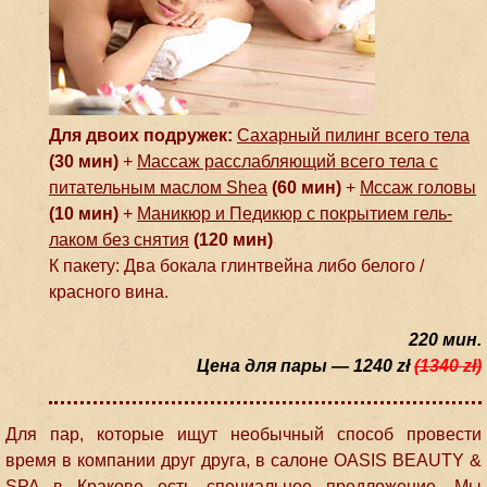
Для двоих подружек:
Сахарный пилинг всего тела
(30 мин)
+
Массаж расслабляющий всего тела с
питательным маслом Shea
(60 мин)
+
Мссаж головы
(10 мин)
+
Маникюр и Педикюр с покрытием гель-
лаком без снятия
(120 мин)
К пакету: Два бокала глинтвейна либо белого /
красного вина.
220 мин.
Цена для пары — 1240 zł
(1340 zł)
Для пар, которые ищут необычный способ провести
время в компании друг друга, в салоне OASIS BEAUTY &
SPA в Кракове есть специальное предложение. Мы