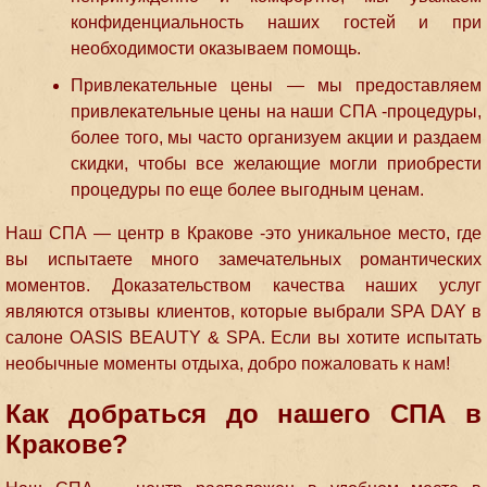
конфиденциальность наших гостей и при
необходимости оказываем помощь.
Привлекательные цены — мы предоставляем
привлекательные цены на наши СПА -процедуры,
более того, мы часто организуем акции и раздаем
скидки, чтобы все желающие могли приобрести
процедуры по еще более выгодным ценам.
Наш СПА — центр в Кракове -это уникальное место, где
вы испытаете много замечательных романтических
моментов. Доказательством качества наших услуг
являются отзывы клиентов, которые выбрали SPA DAY в
салоне OASIS BEAUTY & SPA. Если вы хотите испытать
необычные моменты отдыха, добро пожаловать к нам!
Как добраться до нашего СПА в
Кракове?