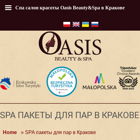
Спа салон красоты Oasis Beauty&Spa в Кракове
SPA ПАКЕТЫ ДЛЯ ПАР В КРАКОВЕ
Home
»
SPA пакеты для пар в Кракове