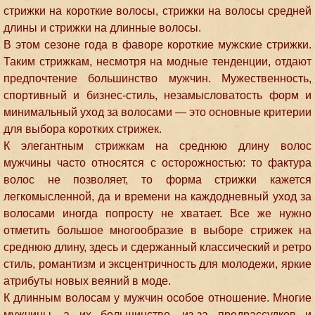
стрижки на короткие волосы, стрижки на волосы средней
длины и стрижки на длинные волосы.
В этом сезоне года в фаворе короткие мужские стрижки.
Таким стрижкам, несмотря на модные тенденции, отдают
предпочтение большинство мужчин. Мужественность,
спортивный и бизнес-стиль, незамысловатость форм и
минимальный уход за волосами — это основные критерии
для выбора коротких стрижек.
К элегантным стрижкам на среднюю длину волос
мужчины часто относятся с осторожностью: то фактура
волос не позволяет, то форма стрижки кажется
легкомысленной, да и времени на каждодневный уход за
волосами иногда попросту не хватает. Все же нужно
отметить большое многообразие в выборе стрижек на
среднюю длину, здесь и сдержанный классический и ретро
стиль, романтизм и эксцентричность для молодежи, яркие
атрибуты новых веяний в моде.
К длинным волосам у мужчин особое отношение. Многие
мужчины, а их большинство, из-за предрассудков и