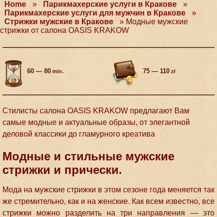
Home
»
Парикмахерские услуги в Кракове
»
Парикмахерские услуги для мужчин в Кракове
»
Стрижки мужские в Кракове
»
Модные мужские
стрижки от салона OASIS KRAKOW
60 — 80
75 — 110
min.
zł
Стилисты салона OASIS KRAKOW предлагают Вам
самые модные и актуальные образы, от элегантной
деловой классики до гламурного креатива
Модные и стильные мужские
стрижки и прически.
Мода на мужские стрижки в этом сезоне года меняется так
же стремительно, как и на женские. Как всем известно, все
стрижки можно разделить на три направления — это