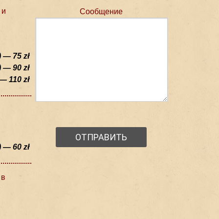
 и
Сообщение
 — 75 zł
 — 90 zł
— 110 zł
) — 60 zł
 в