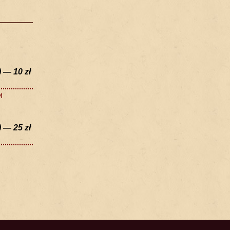
) — 10 zł
и
) — 25 zł