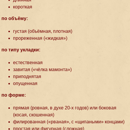
короткая
по объёму:
густая (объёмная, плотная)
прореженная («жидкая»)
по типу укладки:
естественная
завитая («чёлка мамонта»)
приподнятая
опущенная
по форме:
прямая (ровная, в духе 20-х годов) или боковая
(косая, скошенная)
филированная («рваная», с «щипаными» концами)
простая или фигурная (сложная)