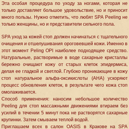
Эта особая процедура по уходу за ногами, которая не
только доставляет большое удовольствие, но и приносит
много пользы. Нужно отметить, что любят SPA Peeling не
только женщины, но и представители сильного пола.
SPA уход за кожей стоп должен начинаться с тщательного
очищения и отшелушивания ороговевшей кожи. Именно в
этот момент Peling OPI наиболее подходящее средство.
Натуральные, растворимые в воде сахарные кристаллы
бережно очищают кожу от старых клеток эпидермиса,
делая ее гладкой и светлой. Глубоко проникающие в кожу
стоп натуральное альфа-оксикислоты (AHA) ускоряют
процесс обновления клеток, в результате чего кожа стоп
омолаживается.
Способ применения: наносим небольшое количество
Peeling для стоп массажными движениями втираем без
усилий в течении 5 минут пока не растворятся сахарные
крупинки. Затем смываем теплой водой.
Приглашаем всех в салон OASIS в Кракове на SPA