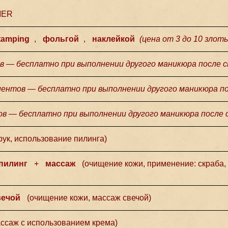
MER
tamping
,
фольгой
,
наклейкой
(
цена от 3 до 10 злот
в — бесплатно при выполнении другого маникюра после с
иентов — бесплатно при выполнении другого маникюра по
в — бесплатно при выполнении другого маникюра после 
рук, использование пилинга)
пилинг
+
массаж
(очищение кожи, применение: скраба, 
вечой
(
очищение кожи, массаж свечой
)
ссаж с использованием крема)