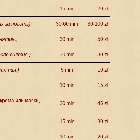
15 min
20 zł
ых за ноготь
)
30-60 min
30-100 zł
нятия.
)
30 min
50 zł
сле снятия.
)
30 min
30 zł
снятия.)
5 min
10 zł
10 min
15 zł
крема или маски,
20 min
45 zł
15 min
30 zł
10 min
20 zł