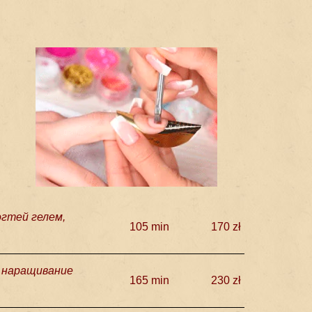
огтей гелем,
105 min
170 zł
, наращивание
165 min
230 zł