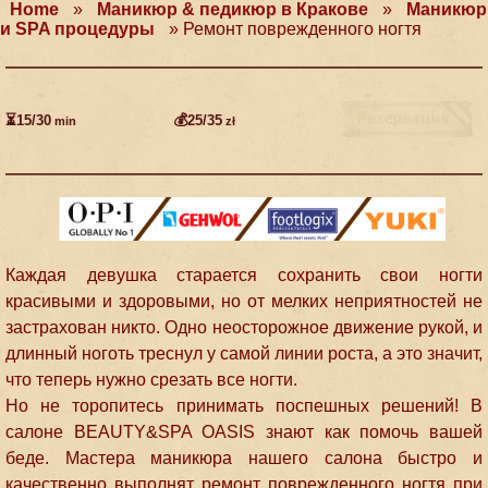
Home
»
Маникюр & педикюр в Кракове
»
Маникюр
и SPA процедуры
»
Ремонт поврежденного ногтя
⏳15/30
💰25/35
min
zł
Каждая девушка старается сохранить свои ногти
красивыми и здоровыми, но от мелких неприятностей не
застрахован никто. Одно неосторожное движение рукой, и
длинный ноготь треснул у самой линии роста, а это значит,
что теперь нужно срезать все ногти.
Но не торопитесь принимать поспешных решений! В
салоне BEAUTY&SPA OASIS знают как помочь вашей
беде. Мастера маникюра нашего салона быстро и
качественно выполнят ремонт поврежденного ногтя при