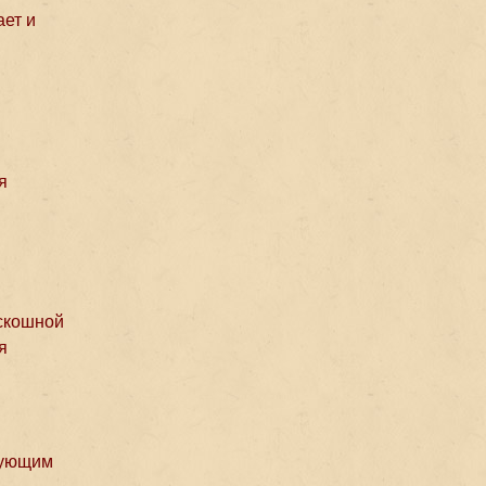
ает и
я
оскошной
я
едующим