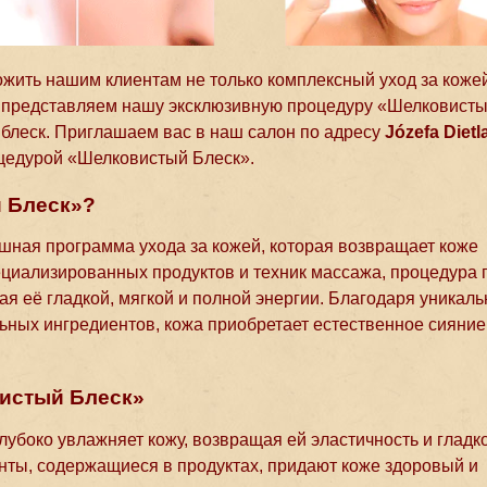
ть нашим клиентам не только комплексный уход за кожей
ю представляем нашу эксклюзивную процедуру «Шелковист
 блеск. Приглашаем вас в наш салон по адресу
Józefa Dietl
оцедурой «Шелковистый Блеск».
й Блеск»?
ная программа ухода за кожей, которая возвращает коже
ециализированных продуктов и техник массажа, процедура 
лая её гладкой, мягкой и полной энергии. Благодаря уникал
ьных ингредиентов, кожа приобретает естественное сияние
истый Блеск»
лубоко увлажняет кожу, возвращая ей эластичность и гладко
нты, содержащиеся в продуктах, придают коже здоровый и