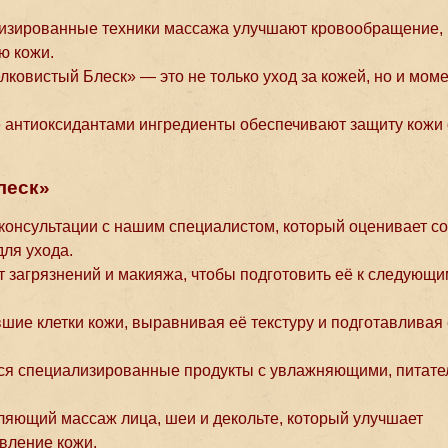
лизированные техники массажа улучшают кровообращение,
ю кожи.
лковистый Блеск» — это не только уход за кожей, но и мом
е антиоксидантами ингредиенты обеспечивают защиту кожи 
леск»
 консультации с нашим специалистом, который оценивает с
ля ухода.
т загрязнений и макияжа, чтобы подготовить её к следующи
вшие клетки кожи, выравнивая её текстуру и подготавливая 
тся специализированные продукты с увлажняющими, питат
ляющий массаж лица, шеи и декольте, который улучшает
вление кожи.