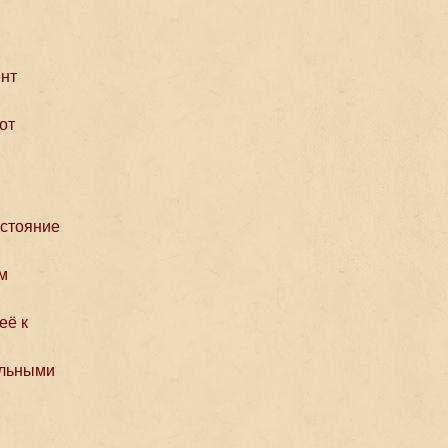
ент
от
остояние
м
её к
ельными