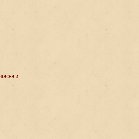
х
опасна и