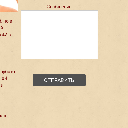
Сообщение
, но и
ый
a 47
в
глубоко
ьной
 и
сть.