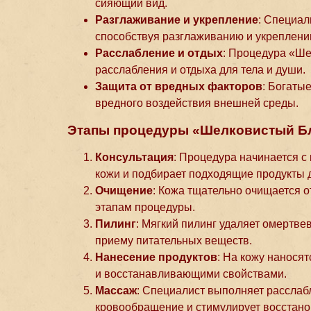
сияющий вид.
Разглаживание и укрепление
: Специа
способствуя разглаживанию и укреплени
Расслабление и отдых
: Процедура «Ше
расслабления и отдыха для тела и души.
Защита от вредных факторов
: Богаты
вредного воздействия внешней среды.
Этапы процедуры «Шелковистый Б
Консультация
: Процедура начинается с
кожи и подбирает подходящие продукты д
Очищение
: Кожа тщательно очищается о
этапам процедуры.
Пилинг
: Мягкий пилинг удаляет омертве
приему питательных веществ.
Нанесение продуктов
: На кожу нанося
и восстанавливающими свойствами.
Массаж
: Специалист выполняет расслаб
кровообращение и стимулирует восстано